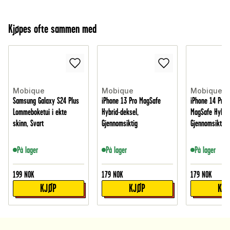
Kjøpes ofte sammen med
Mobique
Mobique
Mobique
Samsung Galaxy S24 Plus
iPhone 13 Pro MagSafe
iPhone 14 Pro 
Lommeboketui i ekte
Hybrid-deksel,
MagSafe Hybrid
skinn, Svart
Gjennomsiktig
Gjennomsiktig
På lager
På lager
På lager
199
NOK
179
NOK
179
NOK
KJØP
KJØP
KJ