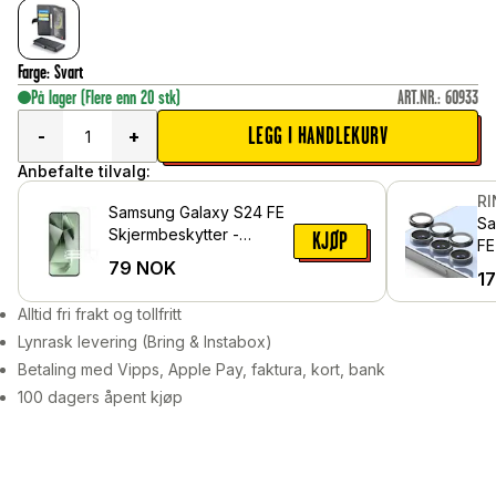
Farge
:
Svart
På lager
(Flere enn 20 stk)
ART.NR.
:
60933
LEGG I HANDLEKURV
-
+
Anbefalte tilvalg:
R
Samsung Galaxy S24 FE
Sa
Skjermbeskytter -
KJØP
FE
Beskyttelsesfilm
79
NOK
me
1
Sv
Alltid fri frakt og tollfritt
Lynrask levering (Bring & Instabox)
Betaling med Vipps, Apple Pay, faktura, kort, bank
100 dagers åpent kjøp