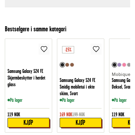
Bestselgere i samme kategori
-15%
Samsung Galaxy S24 FE
Mobique
Skjermbeskytter i herdet
Samsung Galaxy S24 FE
Samsung Galax
glass
Smidig mobiletui i ekte
Deksel, Svart
skinn, Svart
På lager
På lager
På lager
119
NOK
169
NOK
199
NOK
119
NOK
KJØP
KJØP
KJ