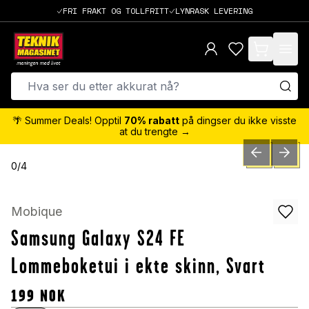
FRI FRAKT OG TOLLFRITT
LYNRASK LEVERING
items in cart,
🌴 Summer Deals! Opptil
70% rabatt
på dingser du ikke visste
at du trengte →
PREVIOUS SLID
NEXT S
0
/
4
Mobique
Samsung Galaxy S24 FE
Lommeboketui i ekte skinn, Svart
199
NOK