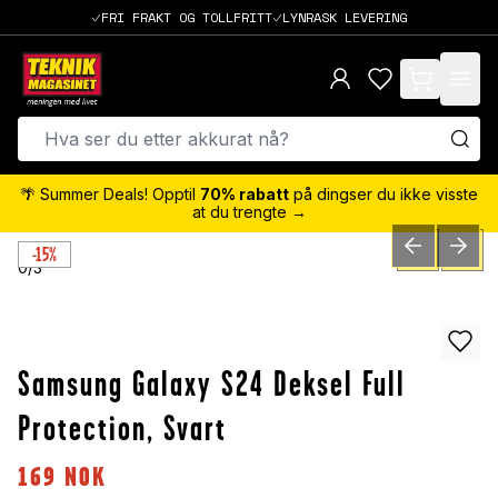
FRI FRAKT OG TOLLFRITT
LYNRASK LEVERING
items in cart,
🌴 Summer Deals! Opptil
70% rabatt
på dingser du ikke visste
at du trengte →
-15%
PREVIOUS SLID
NEXT S
0
/
3
Samsung Galaxy S24 Deksel Full
Protection, Svart
169
NOK