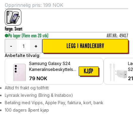
Opprinnelig pris:
199
NOK
Farge
:
Svart
På lager
(Flere enn 20 stk)
ART.NR.
:
49417
LEGG I HANDLEKURV
-
+
Anbefalte tilvalg:
Samsung Galaxy S24
La
Kameralinsebeskyttelse i
S2
KJØP
herdet glass
& 
79
NOK
2
Alltid fri frakt og tollfritt
Lynrask levering (Bring & Instabox)
Betaling med Vipps, Apple Pay, faktura, kort, bank
100 dagers åpent kjøp