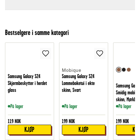
Bestselgere i samme kategori
Mobique
Samsung Galaxy S24
Samsung Galaxy S24
Skjermbeskytter i herdet
Lommeboketui i ekte
Samsung Galax
glass
skinn, Svart
Smidig mobiletu
skinn, Mørkbru
På lager
På lager
På lager
119
NOK
199
NOK
199
NOK
KJØP
KJØP
KJ