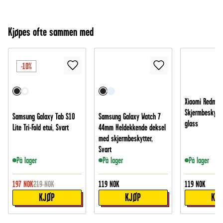
Kjøpes ofte sammen med
-10%
Xiaomi Redmi 
Skjermbeskytte
Samsung Galaxy Tab S10
Samsung Galaxy Watch 7
glass
Lite Tri-Fold etui, Svart
44mm Heldekkende deksel
med skjermbeskytter,
Svart
På lager
På lager
På lager
197
NOK
219
NOK
119
NOK
119
NOK
KJØP
KJØP
KJ