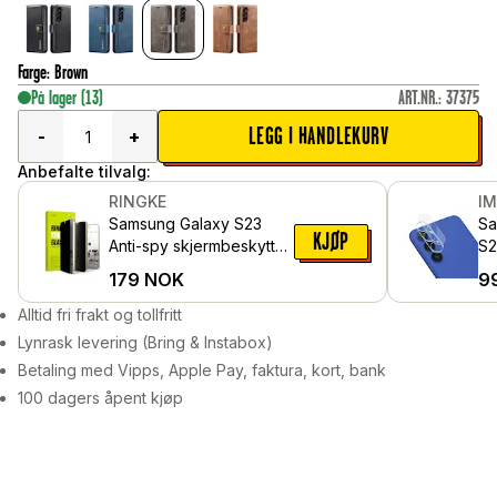
Farge
:
Brown
På lager
(13)
ART.NR.
:
37375
LEGG I HANDLEKURV
-
+
Anbefalte tilvalg:
RINGKE
I
Samsung Galaxy S23
Sa
KJØP
Anti-spy skjermbeskytter
S2
i glass med
Ka
179
NOK
9
monteringsverktøy
i 
Alltid fri frakt og tollfritt
Lynrask levering (Bring & Instabox)
Betaling med Vipps, Apple Pay, faktura, kort, bank
100 dagers åpent kjøp