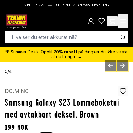
FRI FRAKT OG TOLLFRITT
LYNRASK LEVERING
items in cart,
🌴 Summer Deals! Opptil
70% rabatt
på dingser du ikke visste
at du trengte →
PREVIOUS SLID
NEXT S
0
/
4
DG.MING
Samsung Galaxy S23 Lommeboketui
med avtakbart deksel, Brown
199
NOK