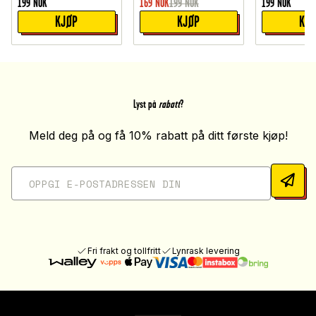
199
NOK
169
NOK
199
NOK
199
NOK
KJØP
KJØP
KJ
Lyst på
rabatt
?
Meld deg på og få 10% rabatt på ditt første kjøp!
Fri frakt og tollfritt
Lynrask levering