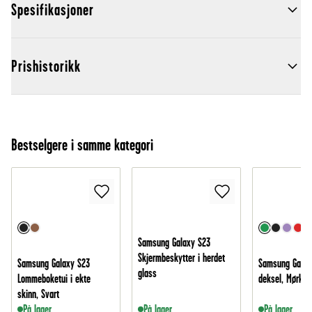
Spesifikasjoner
Prishistorikk
Bestselgere i samme kategori
Samsung Galaxy S23
Skjermbeskytter i herdet
Samsung Galaxy S23
Samsung Galax
glass
Lommeboketui i ekte
deksel, Mørk g
skinn, Svart
På lager
På lager
På lager