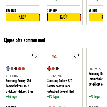
199
NOK
119
NOK
99
NOK
KJØP
KJØP
KJ
Kjøpes ofte sammen med
-15%
DG.MING
Samsung Galax
DG.MING
DG.MING
Lommeboketui
Samsung Galaxy S26
Samsung Galaxy S20
avtakbart deks
Lommeboketui med
Lommeboketui med
avtakbart deksel, Blue
avtakbart deksel, Red
På lager
På lager
På lager