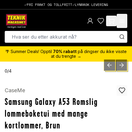
FRI FRAKT OG TOLLFRITT
LYNRASK LEVERING
items in cart,
🌴 Summer Deals! Opptil
70% rabatt
på dingser du ikke visste
at du trengte →
PREVIOUS SLID
NEXT S
0
/
4
CaseMe
Samsung Galaxy A53 Romslig
lommeboketui med mange
kortlommer, Brun