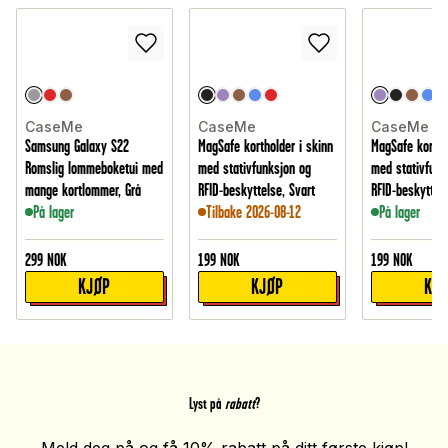
CaseMe
CaseMe
CaseMe
Samsung Galaxy S22
MagSafe kortholder i skinn
MagSafe kortho
Romslig lommeboketui med
med stativfunksjon og
med stativfunk
mange kortlommer, Grå
RFID-beskyttelse, Svart
RFID-beskyttelse
På lager
Tilbake 2026-08-12
På lager
299
NOK
199
NOK
199
NOK
KJØP
KJØP
KJ
Lyst på
rabatt
?