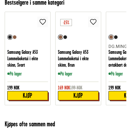
Bestselgere i samme kategori
-15%
DG.MING
Samsung Galaxy A53
Samsung Galaxy A53
Samsung Galax
Lommeboketui i ekte
Lommeboketui i ekte
Lommeboketui
skinn, Svart
skinn, Brun
avtakbart deks
På lager
På lager
På lager
199
NOK
169
NOK
199
NOK
199
NOK
KJØP
KJØP
KJ
Kjøpes ofte sammen med