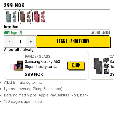
299
NOK
Farge
:
Brun
På lager
(7)
ART.NR.
:
33804
LEGG I HANDLEKURV
-
+
Anbefalte tilvalg:
PANZERGLASS
C
Samsung Galaxy A53
Sa
KJØP
Skjermbeskytter i
Ro
ripemotstandig herdet
m
299
NOK
2
glass - Edge-to-Edge
ko
Alltid fri frakt og tollfritt
Lynrask levering (Bring & Instabox)
Betaling med Vipps, Apple Pay, faktura, kort, bank
100 dagers åpent kjøp