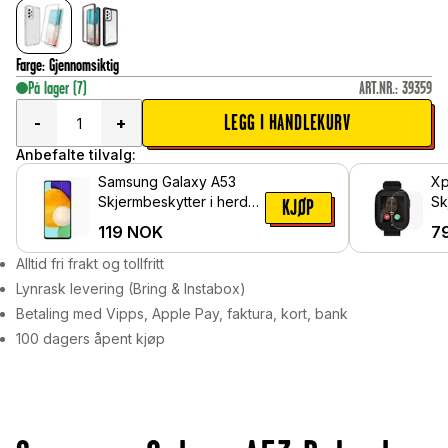
Farge
:
Gjennomsiktig
På lager
(7)
ART.NR.
:
39359
LEGG I HANDLEKURV
-
+
Anbefalte tilvalg:
Samsung Galaxy A53
Xp
Skjermbeskytter i herdet
Sk
KJØP
glass
Be
119
NOK
7
Alltid fri frakt og tollfritt
Lynrask levering (Bring & Instabox)
Betaling med Vipps, Apple Pay, faktura, kort, bank
100 dagers åpent kjøp