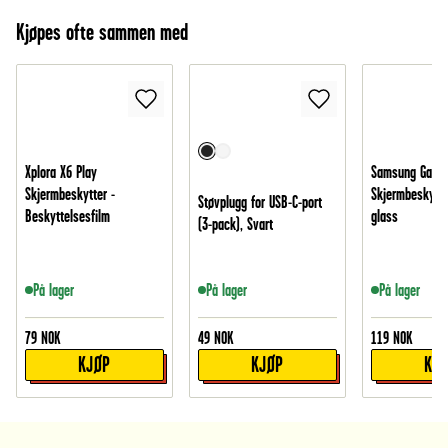
Kjøpes ofte sammen med
Xplora X6 Play
Samsung Galax
Skjermbeskytter -
Skjermbeskytte
Støvplugg for USB-C-port
Beskyttelsesfilm
glass
(3-pack), Svart
På lager
På lager
På lager
79
NOK
49
NOK
119
NOK
KJØP
KJØP
KJ