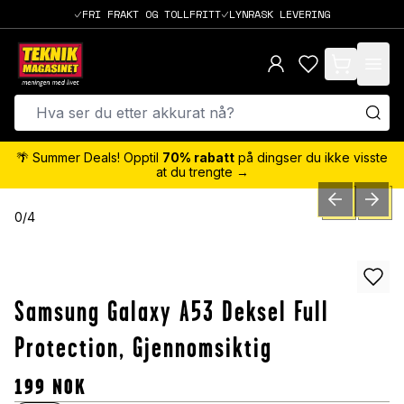
FRI FRAKT OG TOLLFRITT
LYNRASK LEVERING
items in cart,
🌴 Summer Deals! Opptil
70% rabatt
på dingser du ikke visste
at du trengte →
PREVIOUS SLID
NEXT S
0
/
4
Samsung Galaxy A53 Deksel Full
Protection, Gjennomsiktig
199
NOK