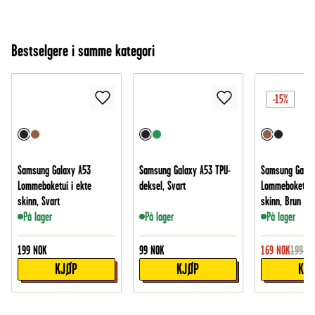
Bestselgere i samme kategori
-15%
Samsung Galaxy A53
Samsung Galaxy A53 TPU-
Samsung Galax
Lommeboketui i ekte
deksel, Svart
Lommeboketui i
skinn, Svart
skinn, Brun
På lager
På lager
På lager
199
NOK
99
NOK
169
NOK
199
NO
KJØP
KJØP
KJ