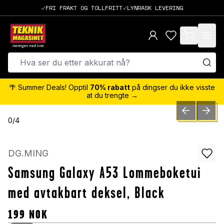
FRI FRAKT OG TOLLFRITT
LYNRASK LEVERING
items in cart,
🌴 Summer Deals! Opptil
70% rabatt
på dingser du ikke visste
at du trengte →
PREVIOUS SLID
NEXT S
0
/
4
DG.MING
Samsung Galaxy A53 Lommeboketui
med avtakbart deksel, Black
199
NOK