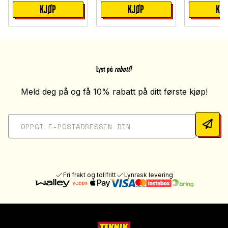
KJØP
KJØP
KJ
Lyst på
rabatt
?
Meld deg på og få 10% rabatt på ditt første kjøp!
Fri frakt og tollfritt
Lynrask levering