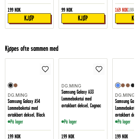
199
NOK
99
NOK
169
NOK
199
NO
KJØP
KJØP
KJ
Kjøpes ofte sammen med
DG.MING
Samsung Galaxy A33
DG.MING
DG.MING
Lommeboketui med
Samsung Galaxy A54
Samsung Galax
avtakbart deksel, Cognac
Lommeboketui med
Lommeboketui
avtakbart deksel, Black
avtakbart deks
På lager
På lager
På lager
199
NOK
199
NOK
199
NOK