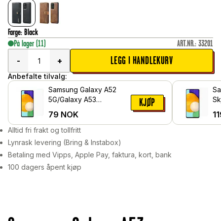
Farge
:
Black
På lager
(11)
ART.NR.
:
33201
LEGG I HANDLEKURV
-
+
Anbefalte tilvalg:
Samsung Galaxy A52
Sa
5G/Galaxy A53
Sk
KJØP
Skjermbeskytter -
he
79
NOK
11
Beskyttelsesfilm
Alltid fri frakt og tollfritt
Lynrask levering (Bring & Instabox)
Betaling med Vipps, Apple Pay, faktura, kort, bank
100 dagers åpent kjøp