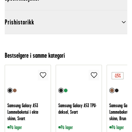
Prishistorikk
Bestselgere i samme kategori
-15%
Samsung Galaxy A53
Samsung Galaxy A53 TPU-
Samsung Galax
Lommeboketui i ekte
deksel, Svart
Lommeboketui i
skinn, Svart
skinn, Brun
På lager
På lager
På lager