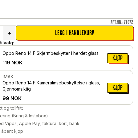
ART.NR.
:
71872
LEGG I HANDLEKURV
+
ilvalg:
Oppo Reno 14 F Skjermbeskytter i herdet glass
KJØP
119
NOK
IMAK
Oppo Reno 14 F Kameralinsebeskyttelse i glass,
KJØP
Gjennomsiktig
99
NOK
kt og tollfritt
ering (Bring & Instabox)
d Vipps, Apple Pay, faktura, kort, bank
 åpent kjøp