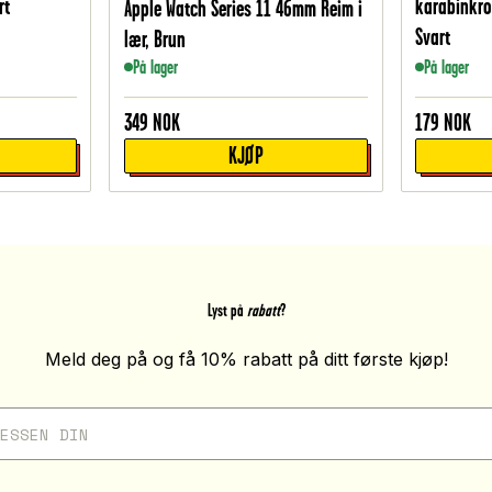
rt
karabinkro
Apple Watch Series 11 46mm Reim i
Svart
lær, Brun
På lager
På lager
349
NOK
179
NOK
KJØP
Lyst på
rabatt
?
Meld deg på og få 10% rabatt på ditt første kjøp!