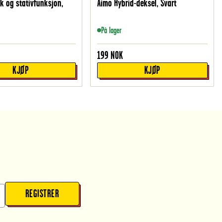
k og stativfunksjon,
Aimo Hybrid-deksel, Svart
På lager
199
NOK
KJØP
KJØP
REGISTRER