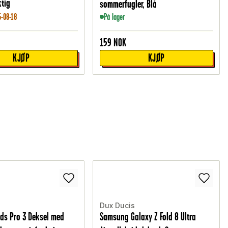
tig
sommerfugler, Blå
6-08-18
På lager
159
NOK
KJØP
KJØP
Dux Ducis
ods Pro 3 Deksel med
Samsung Galaxy Z Fold 8 Ultra