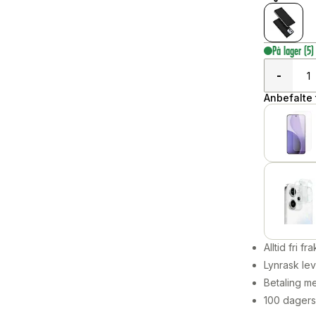
På lager
(5)
-
Anbefalte t
Alltid fri fra
Lynrask lev
Betaling me
100 dagers