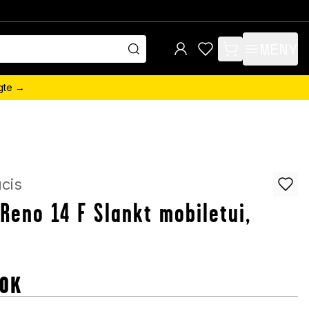
MENY
items in cart, view 
ngte →
cis
Reno 14 F Slankt mobiletui,
OK