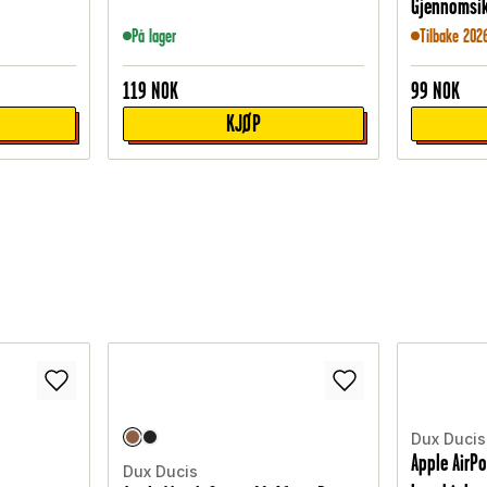
Gjennomsik
På lager
Tilbake 202
119
NOK
99
NOK
KJØP
Dux Ducis
Apple AirP
Dux Ducis