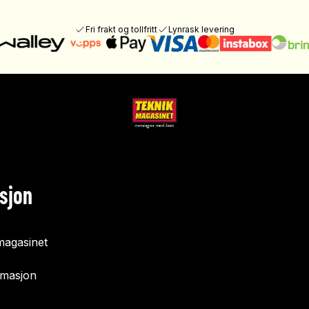
Fri frakt og tollfritt
Lynrask levering
sjon
agasinet
rmasjon