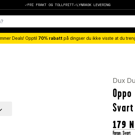
FRI FRAKT OG TOLLFRITT
LYNRASK LEVERING
mmer Deals! Opptil
70% rabatt
på dingser du ikke visste at du tre
Dux Du
Oppo 
Svart
179
N
Farge
:
Svart