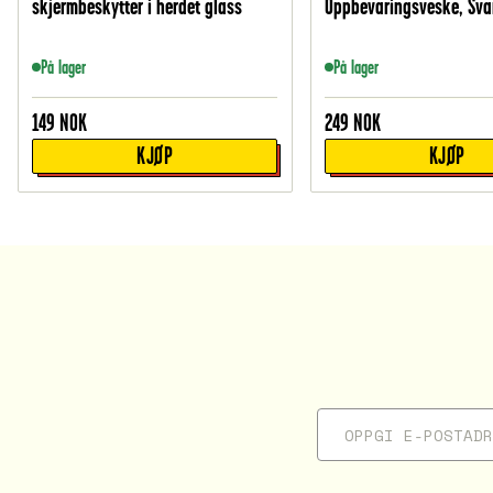
skjermbeskytter i herdet glass
Oppbevaringsveske, Sva
På lager
På lager
149
NOK
249
NOK
KJØP
KJØP