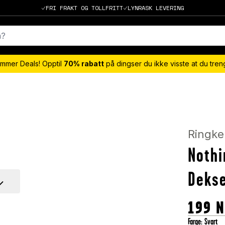
FRI FRAKT OG TOLLFRITT
LYNRASK LEVERING
mmer Deals! Opptil
70% rabatt
på dingser du ikke visste at du tre
Ringke
Nothi
Dekse
199
N
Farge
:
Svart