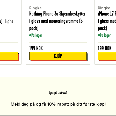
Ringke
Ringke
Nothing Phone 3a Skjermbeskytter
iPhone 17 
i glass med monteringsramme (2-
i glass me
k), Light
pack)
pack)
På lager
På lager
199
NOK
199
NOK
KJØP
Lyst på
rabatt
?
Meld deg på og få 10% rabatt på ditt første kjøp!