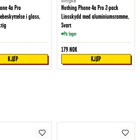
Ringke
one 4a Pro
Nothing Phone 4a Pro 2-pack
ebeskyttelse i glass,
Linsskydd med aluminiumsramme,
tig
Svart
På lager
179
NOK
KJØP
KJØP