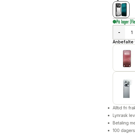
På lager
(Fl
-
Anbefalte t
Alltid fri fra
Lynrask lev
Betaling me
100 dagers