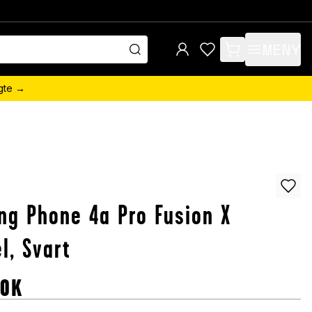
MENY
items in cart, view 
ngte →
ng Phone 4a Pro Fusion X
l, Svart
OK