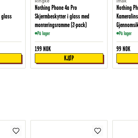
Ringke
Imak
Nothing Phone 4a Pro
Nothing Ph
 glass
Skjermbeskytter i glass med
Kameralins
monteringsramme (2-pack)
Gjennomsik
På lager
På lager
199
NOK
99
NOK
KJØP