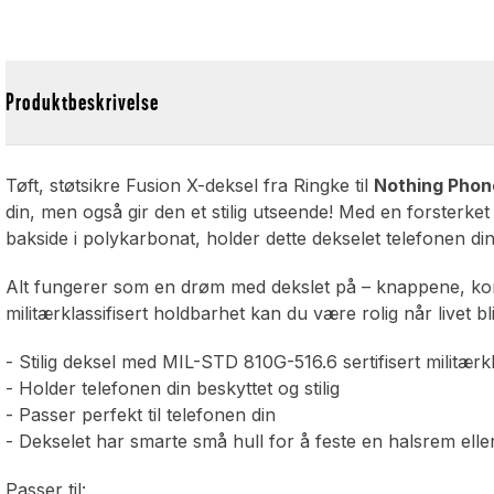
Produktbeskrivelse
Tøft, støtsikre Fusion X-deksel fra Ringke til
Nothing Phon
din, men også gir den et stilig utseende! Med en forsterk
bakside i polykarbonat, holder dette dekselet telefonen di
Alt fungerer som en drøm med dekslet på – knappene, konta
militærklassifisert holdbarhet kan du være rolig når livet bli
- Stilig deksel med MIL-STD 810G-516.6 sertifisert militærkla
- Holder telefonen din beskyttet og stilig
- Passer perfekt til telefonen din
- Dekselet har smarte små hull for å feste en halsrem eller
Passer til: