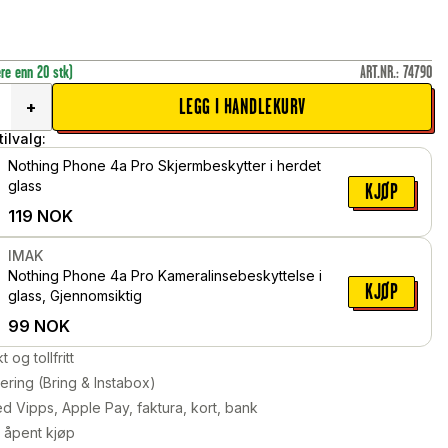
ere enn 20 stk)
ART.NR.
:
74790
LEGG I HANDLEKURV
+
ilvalg:
Nothing Phone 4a Pro Skjermbeskytter i herdet
glass
KJØP
119
NOK
IMAK
Nothing Phone 4a Pro Kameralinsebeskyttelse i
KJØP
glass, Gjennomsiktig
99
NOK
kt og tollfritt
ering (Bring & Instabox)
d Vipps, Apple Pay, faktura, kort, bank
 åpent kjøp