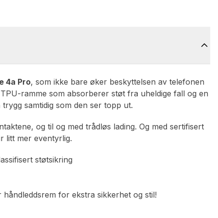
e 4a Pro
, som ikke bare øker beskyttelsen av telefonen
et TPU-ramme som absorberer støt fra uheldige fall og en
n trygg samtidig som den ser topp ut.
ktene, og til og med trådløs lading. Og med sertifisert
r litt mer eventyrlig.
ssifisert støtsikring
 håndleddsrem for ekstra sikkerhet og stil!