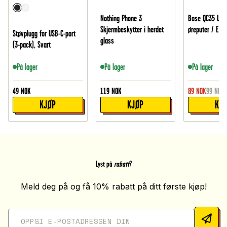
Nothing Phone 3
Bose QC35 Utby
Skjermbeskytter i herdet
øreputer / Earp
Støvplugg for USB-C-port
glass
(3-pack), Svart
På lager
På lager
På lager
49
NOK
119
NOK
89
NOK
99
NOK
KJØP
KJØP
KJ
Lyst på
rabatt
?
Meld deg på og få 10% rabatt på ditt første kjøp!