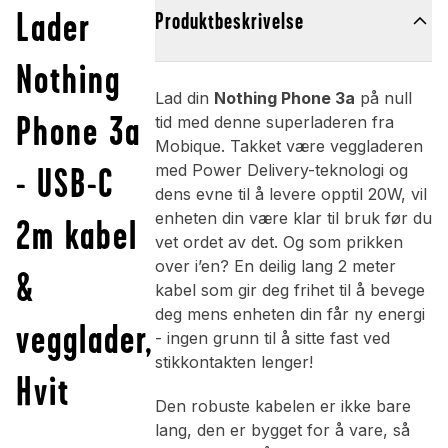
Lader
Produktbeskrivelse
Nothing
Lad din
Nothing Phone 3a
på null
Phone 3a
tid med denne superladeren fra
Mobique. Takket være veggladeren
- USB-C
med Power Delivery-teknologi og
dens evne til å levere opptil 20W, vil
enheten din være klar til bruk før du
2m kabel
vet ordet av det. Og som prikken
over i’en? En deilig lang 2 meter
&
kabel som gir deg frihet til å bevege
deg mens enheten din får ny energi
vegglader,
- ingen grunn til å sitte fast ved
stikkontakten lenger!
Hvit
Den robuste kabelen er ikke bare
lang, den er bygget for å vare, så