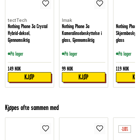
tectTech
Imak
Nothing Phone 3a Crystal
Nothing Phone 3a
Nothing Phone 
Hybrid-deksel,
Kameralinsebeskyttelse i
Skjermbeskytte
Gjennomsiktig
glass, Gjennomsiktig
glass
På lager
På lager
På lager
149
NOK
99
NOK
119
NOK
KJØP
KJØP
KJ
Kjøpes ofte sammen med
-10%