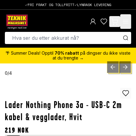
FRI FRAKT OG TOLLFRITT
LYNRASK LEVERING
items in cart,
🌴 Summer Deals! Opptil
70% rabatt
på dingser du ikke visste
at du trengte →
PREVIOUS SLID
NEXT S
0
/
4
Lader Nothing Phone 3a - USB-C 2m
kabel & vegglader, Hvit
219
NOK