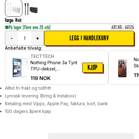
Farge
:
Hvit
På lager
(Flere enn 20 stk)
ART.NR.
:
66526
LEGG I HANDLEKURV
-
+
Anbefalte tilvalg:
TECTTECH
No
Nothing Phone 3a Tynt
Sk
KJØP
TPU-deksel,
he
11
Gjennomsiktig
119
NOK
Alltid fri frakt og tollfritt
Lynrask levering (Bring & Instabox)
Betaling med Vipps, Apple Pay, faktura, kort, bank
100 dagers åpent kjøp