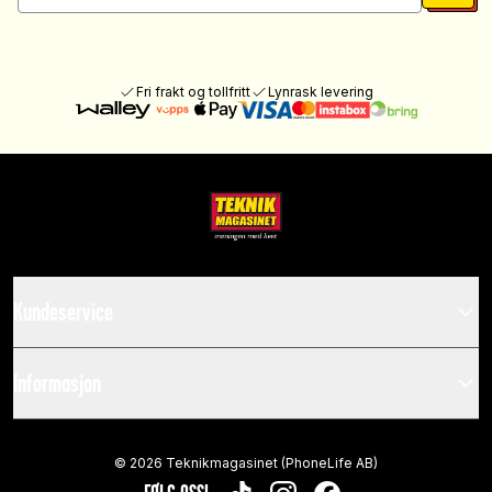
Fri frakt og tollfritt
Lynrask levering
Kundeservice
Informasjon
©
2026
Teknikmagasinet (PhoneLife AB)