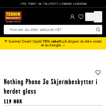
FRI FRAKT OG TOLLFRITT
LYNRASK LEVERING
items in cart,
🌴 Summer Deals! Opptil
70% rabatt
på dingser du ikke visste
at du trengte →
Nothing Phone 3a Skjermbeskytter i
herdet glass
119
NOK