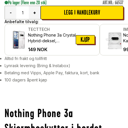
På lager
(Flere enn 20 stk)
ART.NR.
:
66537
LEGG I HANDLEKURV
-
+
Anbefalte tilvalg:
TECTTECH
I
Nothing Phone 3a Crystal
No
KJØP
Hybrid-deksel,
Ka
Gjennomsiktig
i 
149
NOK
9
Alltid fri frakt og tollfritt
Lynrask levering (Bring & Instabox)
Betaling med Vipps, Apple Pay, faktura, kort, bank
100 dagers åpent kjøp
Nothing Phone 3a
Skjermbeskytter i herdet