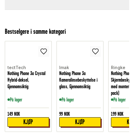
Bestselgere i samme kategori
tectTech
Imak
Ringke
Nothing Phone 3a Crystal
Nothing Phone 3a
Nothing Phone 
Hybrid-deksel,
Kameralinsebeskyttelse i
Skjermbeskytte
Gjennomsiktig
glass, Gjennomsiktig
med montering
pack)
På lager
På lager
På lager
149
NOK
99
NOK
199
NOK
KJØP
KJØP
KJ