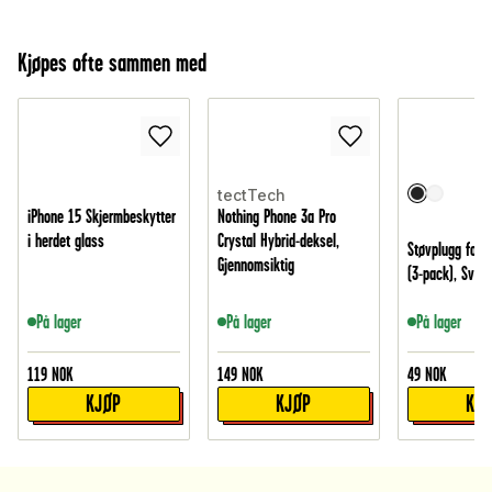
Kjøpes ofte sammen med
tectTech
iPhone 15 Skjermbeskytter
Nothing Phone 3a Pro
i herdet glass
Crystal Hybrid-deksel,
Støvplugg for 
Gjennomsiktig
(3-pack), Svart
På lager
På lager
På lager
119
NOK
149
NOK
49
NOK
KJØP
KJØP
KJ