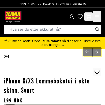
FRI FRAKT OG TOLLFRITT
LYNRASK LEVERING
items in cart,
🌴 Summer Deals! Opptil
70% rabatt
på dingser du ikke visste
at du trengte →
PREVIOUS SLID
NEXT S
0
/
4
iPhone X/XS Lommeboketui i ekte
skinn, Svart
199
NOK