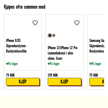
Kjøpes ofte sammen med
iPhone X/XS
Samsung Galax
Skjermbeskytter -
Skjermbeskytte
iPhone 12/iPhone 12 Pro
Beskyttelsesfilm
Beskyttelsesfi
Lommeboketui i ekte
skinn, Svart
På lager
På lager
På lager
79
NOK
199
NOK
79
NOK
KJØP
KJØP
KJ