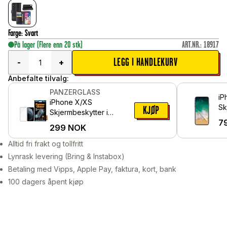
Farge
:
Svart
På lager
(Flere enn 20 stk)
ART.NR.
:
18917
LEGG I HANDLEKURV
-
+
Anbefalte tilvalg:
PANZERGLASS
iP
iPhone X/XS
Sk
KJØP
Skjermbeskytter i
Be
7
ripemotstandig herdet
299
NOK
glass - Edge-to-Edge
Alltid fri frakt og tollfritt
Lynrask levering (Bring & Instabox)
Betaling med Vipps, Apple Pay, faktura, kort, bank
100 dagers åpent kjøp