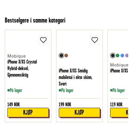
Bestselgere i samme kategori
Mobique
iPhone X/XS Crystal
Mobique
Hybrid-deksel,
iPhone X/XS Smidig
iPhone X/XS De
Gjennomsiktig
mobiletui i ekte skinn,
Svart
På lager
På lager
På lager
149
NOK
199
NOK
119
NOK
KJØP
KJØP
KJ