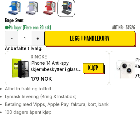
Farge
:
Svart
På lager
(Flere enn 20 stk)
ART.NR.
:
34526
LEGG I HANDLEKURV
-
+
Anbefalte tilvalg:
RINGKE
iP
iPhone 14 Anti-spy
Ka
KJØP
skjermbeskytter i glass
i 
7
med monteringsverktøy
179
NOK
Alltid fri frakt og tollfritt
Lynrask levering (Bring & Instabox)
Betaling med Vipps, Apple Pay, faktura, kort, bank
100 dagers åpent kjøp