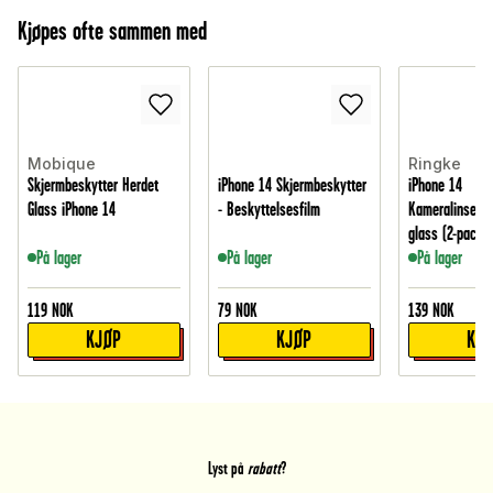
Kjøpes ofte sammen med
Mobique
Ringke
Skjermbeskytter Herdet
iPhone 14 Skjermbeskytter
iPhone 14
Glass iPhone 14
- Beskyttelsesfilm
Kameralinsebes
glass (2-pack)
På lager
På lager
På lager
119
NOK
79
NOK
139
NOK
KJØP
KJØP
KJ
Lyst på
rabatt
?