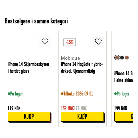
Bestselgere i samme kategori
-15%
Mobique
iPhone 14 Skjermbeskytter
iPhone 14 MagSafe Hybrid-
i herdet glass
deksel, Gjennomsiktig
iPhone 14 Smid
i ekte skinn, B
På lager
Tilbake 2026-09-01
På lager
119
NOK
152
NOK
179
NOK
199
NOK
KJØP
KJØP
KJ