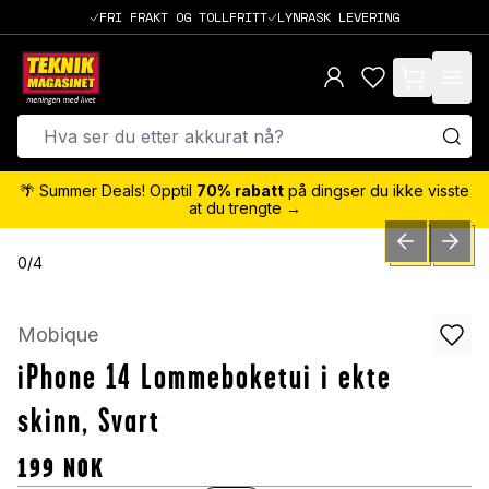
FRI FRAKT OG TOLLFRITT
LYNRASK LEVERING
items in cart,
🌴 Summer Deals! Opptil
70% rabatt
på dingser du ikke visste
at du trengte →
PREVIOUS SLID
NEXT S
0
/
4
Mobique
iPhone 14 Lommeboketui i ekte
skinn, Svart
199
NOK