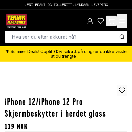
FRI FRAKT OG TOLLFRITT
LYNRASK LEVERING
items in cart,
🌴 Summer Deals! Opptil
70% rabatt
på dingser du ikke visste
at du trengte →
iPhone 12/iPhone 12 Pro
Skjermbeskytter i herdet glass
119
NOK