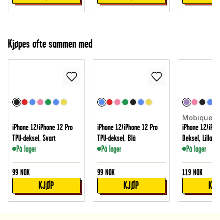
Kjøpes ofte sammen med
Mobique
iPhone 12/iPhone 12 Pro
iPhone 12/iPhone 12 Pro
iPhone 12/iPho
TPU-deksel, Svart
TPU-deksel, Blå
Deksel, Lilla
På lager
På lager
På lager
99
NOK
99
NOK
119
NOK
KJØP
KJØP
KJ