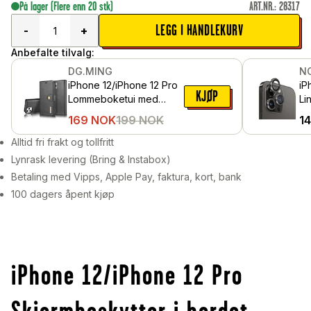
På lager
(Flere enn 20 stk)
ART.NR.
:
28317
LEGG I HANDLEKURV
-
+
Anbefalte tilvalg:
DG.MING
N
iPhone 12/iPhone 12 Pro
iP
KJØP
Lommeboketui med
Li
avtakbart deksel, Black
he
169
NOK
199
NOK
1
al
Sv
Alltid fri frakt og tollfritt
Lynrask levering (Bring & Instabox)
Betaling med Vipps, Apple Pay, faktura, kort, bank
100 dagers åpent kjøp
iPhone 12/iPhone 12 Pro
Skjermbeskytter i herdet