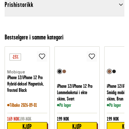
Prishistorikk
Bestselgere i samme kategori
-15%
Mobique
iPhone 12/iPhone 12 Pro
Hybrid-deksel Magnetisk,
iPhone 12/iPhone 12 Pro
iPhone 12/iPho
Frosted Black
Lommeboketui i ekte
Smidig mobiletu
skinn, Svart
skinn, Brun
Tilbake 2026-09-01
På lager
På lager
169
NOK
199
NOK
199
NOK
199
NOK
KJØP
KJØP
KJ