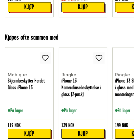
KJØP
KJØP
KJ
Kjøpes ofte sammen med
Mobique
Ringke
Ringke
Skjermbeskytter Herdet
iPhone 13
iPhone 13 Skje
Glass iPhone 13
Kameralinsebeskyttelse i
i glass med
glass (2-pack)
monteringsram
På lager
På lager
På lager
119
NOK
139
NOK
199
NOK
KJØP
KJØP
KJ