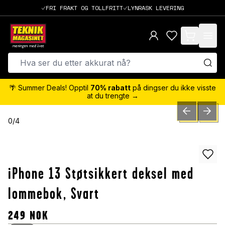
FRI FRAKT OG TOLLFRITT
LYNRASK LEVERING
items in cart,
🌴 Summer Deals! Opptil
70% rabatt
på dingser du ikke visste
at du trengte →
PREVIOUS SLID
NEXT S
0
/
4
iPhone 13 Støtsikkert deksel med
lommebok, Svart
249
NOK