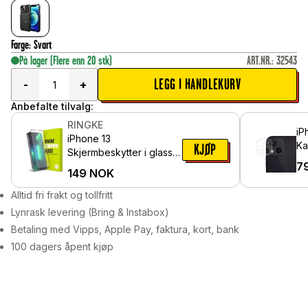
Farge
:
Svart
På lager
(Flere enn 20 stk)
ART.NR.
:
32543
LEGG I HANDLEKURV
-
+
Anbefalte tilvalg:
RINGKE
iP
iPhone 13
Ka
KJØP
Skjermbeskytter i glass
i 
7
med monteringsverktøy
149
NOK
Alltid fri frakt og tollfritt
Lynrask levering (Bring & Instabox)
Betaling med Vipps, Apple Pay, faktura, kort, bank
100 dagers åpent kjøp