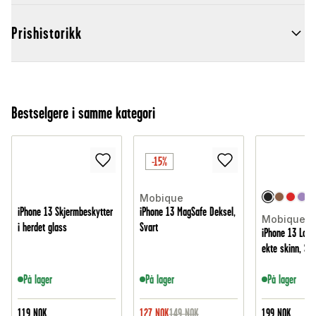
Prishistorikk
Bestselgere i samme kategori
-15%
Mobique
iPhone 13 Skjermbeskytter
iPhone 13 MagSafe Deksel,
Mobique
i herdet glass
Svart
iPhone 13 Lomm
ekte skinn, Sva
På lager
På lager
På lager
119
NOK
127
NOK
149
NOK
199
NOK