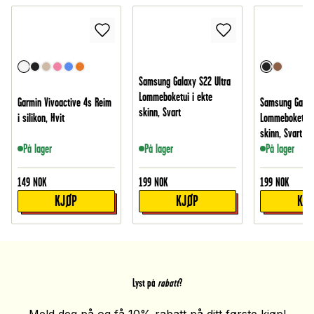
Samsung Galaxy S22 Ultra
Lommeboketui i ekte
Garmin Vivoactive 4s Reim
Samsung Galax
skinn, Svart
i silikon, Hvit
Lommeboketui i
skinn, Svart
På lager
På lager
På lager
149
NOK
199
NOK
199
NOK
KJØP
KJØP
KJ
Lyst på
rabatt
?