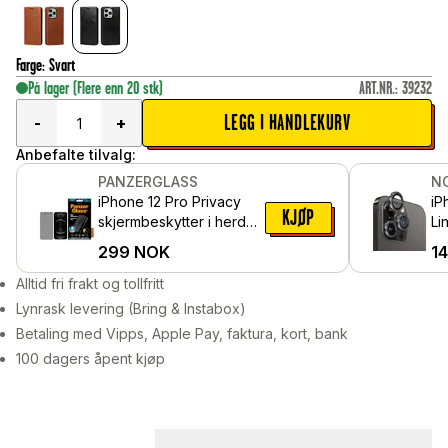
Farge
:
Svart
På lager
(Flere enn 20 stk)
ART.NR.
:
39232
LEGG I HANDLEKURV
-
+
Anbefalte tilvalg:
PANZERGLASS
N
iPhone 12 Pro Privacy
iP
KJØP
skjermbeskytter i herdet
Li
glass - Edge-to-Edge
he
299
NOK
1
al
Sv
Alltid fri frakt og tollfritt
Lynrask levering (Bring & Instabox)
Betaling med Vipps, Apple Pay, faktura, kort, bank
100 dagers åpent kjøp