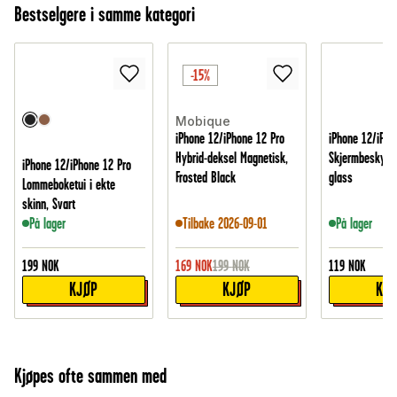
Bestselgere i samme kategori
-15%
Mobique
iPhone 12/iPhone 12 Pro
iPhone 12/iPho
Hybrid-deksel Magnetisk,
Skjermbeskytte
iPhone 12/iPhone 12 Pro
Frosted Black
glass
Lommeboketui i ekte
skinn, Svart
På lager
Tilbake 2026-09-01
På lager
199
NOK
169
NOK
199
NOK
119
NOK
KJØP
KJØP
KJ
Kjøpes ofte sammen med