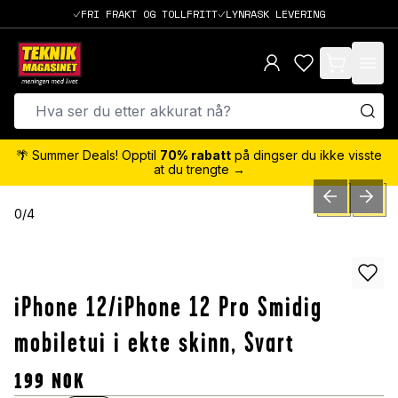
FRI FRAKT OG TOLLFRITT
LYNRASK LEVERING
items in cart,
🌴 Summer Deals! Opptil
70% rabatt
på dingser du ikke visste
at du trengte →
PREVIOUS SLID
NEXT S
0
/
4
iPhone 12/iPhone 12 Pro Smidig
mobiletui i ekte skinn, Svart
199
NOK