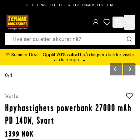
FRI FRAKT OG TOLLFRITT
LYNRASK LEVERING
items in cart,
🌴 Summer Deals! Opptil
70% rabatt
på dingser du ikke visste
at du trengte →
PREVIOUS SLID
NEXT S
0
/
4
Varta
Høyhastighets powerbank 27000 mAh
PD 140W, Svart
1399
NOK