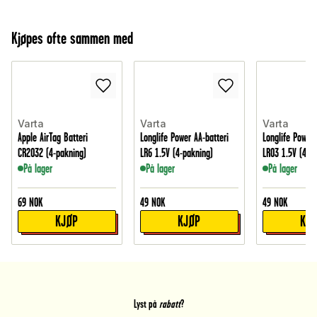
Kjøpes ofte sammen med
Varta
Varta
Varta
Apple AirTag Batteri
Longlife Power AA-batteri
Longlife Power 
CR2032 (4-pakning)
LR6 1.5V (4-pakning)
LR03 1.5V (4-p
På lager
På lager
På lager
69
NOK
49
NOK
49
NOK
KJØP
KJØP
KJ
Lyst på
rabatt
?