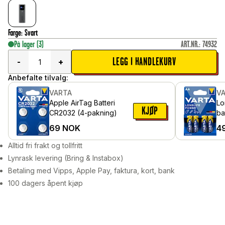
Farge
:
Svart
På lager
(3)
ART.NR.
:
74932
LEGG I HANDLEKURV
-
+
Anbefalte tilvalg:
VARTA
V
Apple AirTag Batteri
Lo
KJØP
CR2032 (4-pakning)
batt
pa
69
NOK
4
Alltid fri frakt og tollfritt
Lynrask levering (Bring & Instabox)
Betaling med Vipps, Apple Pay, faktura, kort, bank
100 dagers åpent kjøp