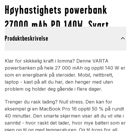
Høyhastighets powerbank
27000 mAh PD 140W, Svart
Produktbeskrivelse
Klar for skikkelig kraft i lomma? Denne VARTA
powerbanken på hele 27 000 mAh og opptil 140 W er
som en energibank på steroider. Mobil, nettbrett,
laptop - kast på alt du har, den henger med uten
problem og holder deg gående i flere dager.
Trenger du rask lading? Null stress. Den kan for
eksempel gi en MacBook Pro 16 opptil 50 % på rundt
40 minutter. Den smarte skjermen viser alt du vil vite i
sanntid - hvor raskt det lader, hvor mye batteri som er
igjen og til og med temperaturen. Og til tross for all