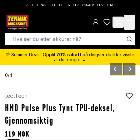
FRI FRAKT OG TOLLFRITT
LYNRASK LEVERING
items in cart,
🌴 Summer Deals! Opptil
70% rabatt
på dingser du ikke visste
at du trengte →
PREVIOUS SLID
NEXT S
0
/
4
tectTech
HMD Pulse Plus Tynt TPU-deksel,
Gjennomsiktig
119
NOK