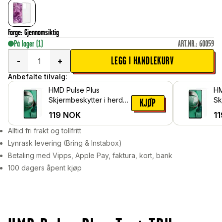
Farge
:
Gjennomsiktig
På lager
(1)
ART.NR.
:
60059
LEGG I HANDLEKURV
-
+
Anbefalte tilvalg:
HMD Pulse Plus
HM
Skjermbeskytter i herdet
Sk
KJØP
glass
he
119
NOK
11
Alltid fri frakt og tollfritt
Lynrask levering (Bring & Instabox)
Betaling med Vipps, Apple Pay, faktura, kort, bank
100 dagers åpent kjøp