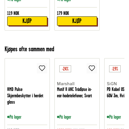
119
NOK
179
NOK
KJØP
KJØP
Kjøpes ofte sammen med
-24%
-19%
Marshall
SiGN
HMD Pulse
Motif II ANC Trådløse in-
PD Kabel USB-C
Skjermbeskytter i herdet
ear-hodetelefoner, Svart
60W 3m, Hvit
glass
På lager
På lager
På lager