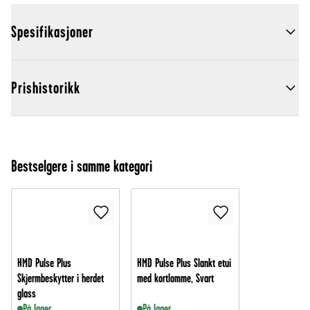
Spesifikasjoner
Prishistorikk
Bestselgere i samme kategori
HMD Pulse Plus
HMD Pulse Plus Slankt etui
Skjermbeskytter i herdet
med kortlomme, Svart
glass
På lager
På lager