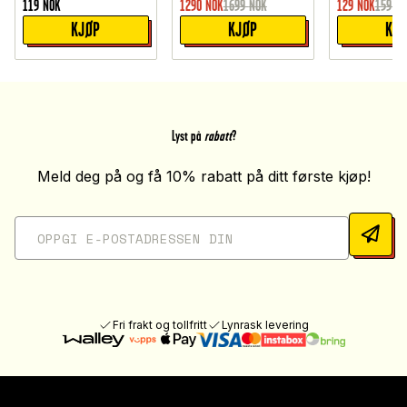
119
NOK
1290
NOK
1699
NOK
129
NOK
159
NO
KJØP
KJØP
KJ
Lyst på
rabatt
?
Meld deg på og få 10% rabatt på ditt første kjøp!
Fri frakt og tollfritt
Lynrask levering