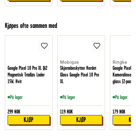
Kjøpes ofte sammen med
Mobique
Ringke
Google Pixel 10 Pro XL Qi2
Skjermbeskytter Herdet
Google Pixel 10
Magnetisk Trådløs Lader
Glass Google Pixel 10 Pro
Kameralinsebes
15W, Hvit
XL
glass (2-pack)
På lager
På lager
På lager
299
NOK
119
NOK
179
NOK
KJØP
KJØP
KJ