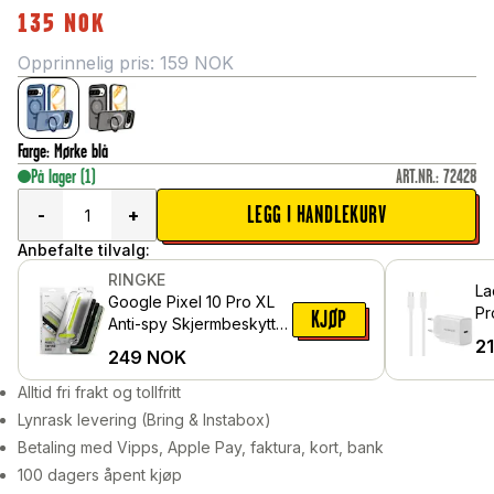
135
NOK
Opprinnelig pris:
159
NOK
Farge
:
Mørke blå
På lager
(1)
ART.NR.
:
72428
LEGG I HANDLEKURV
-
+
Anbefalte tilvalg:
RINGKE
La
Google Pixel 10 Pro XL
Pr
KJØP
Anti-spy Skjermbeskytter
ka
2
i glass med
249
NOK
Hv
monteringsram (2-pack)
Alltid fri frakt og tollfritt
Lynrask levering (Bring & Instabox)
Betaling med Vipps, Apple Pay, faktura, kort, bank
100 dagers åpent kjøp