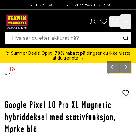
FRI FRAKT OG TOLLFRITT
LYNRASK LEVERING
items in cart,
🌴 Summer Deals! Opptil
70% rabatt
på dingser du ikke visste
at du trengte →
-15%
PREVIOUS SLID
NEXT S
0
/
4
Google Pixel 10 Pro XL Magnetic
hybriddeksel med stativfunksjon,
Mørke blå