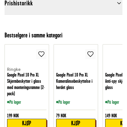
Prishistorikk
Bestselgere i samme kategori
Ringke
Google Pixel 10 Pro XL
Google Pixel 10 Pro XL
Google Pixel 10
Skjermbeskytter i glass
Kameralinsebeskyttelse i
Anti-spy skjerm
med monteringsramme (2-
herdet glass
glass
pack)
På lager
På lager
På lager
199
NOK
79
NOK
149
NOK
KJØP
KJØP
KJ