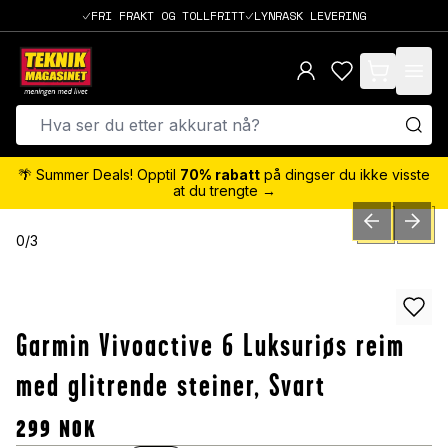
FRI FRAKT OG TOLLFRITT
LYNRASK LEVERING
items in cart,
🌴 Summer Deals! Opptil
70% rabatt
på dingser du ikke visste
at du trengte →
PREVIOUS SLID
NEXT S
0
/
3
Garmin Vivoactive 6 Luksuriøs reim
med glitrende steiner, Svart
299
NOK