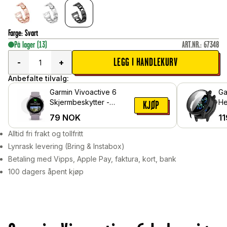
Farge
:
Svart
På lager
(13)
ART.NR.
:
67348
LEGG I HANDLEKURV
-
+
Anbefalte tilvalg:
Garmin Vivoactive 6
Ga
Skjermbeskytter -
He
KJØP
Beskyttelsesfilm
me
79
NOK
11
Sv
Alltid fri frakt og tollfritt
Lynrask levering (Bring & Instabox)
Betaling med Vipps, Apple Pay, faktura, kort, bank
100 dagers åpent kjøp