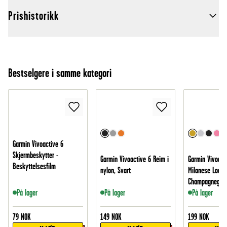
Prishistorikk
Bestselgere i samme kategori
Garmin Vivoactive 6
Skjermbeskytter -
Garmin Vivoactive 6 Reim i
Garmin Vivoact
Beskyttelsesfilm
nylon, Svart
Milanese Loop,
Champagnegull
På lager
På lager
På lager
79
NOK
149
NOK
199
NOK