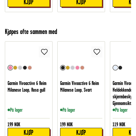
KJØP
KJØP
KJ
Kjøpes ofte sammen med
Garmin Vivoactive 6 Reim
Garmin Vivoactive 6 Reim
Garmin Vivoact
Milanese Loop, Rosa gull
Milanese Loop, Svart
Heldekkende d
skjermbeskytte
Gjennomsiktig
På lager
På lager
På lager
199
NOK
199
NOK
119
NOK
KJØP
KJØP
KJ