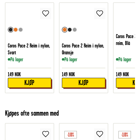
Coros Pace 2 E
reim, Blå
Coros Pace 2 Reim i nylon,
Coros Pace 2 Reim i nylon,
Svart
Oransje
På lager
På lager
På lager
149
NOK
149
NOK
149
NOK
KJØP
KJØP
KJ
Kjøpes ofte sammen med
-10%
-10%