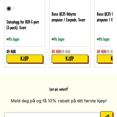
Bose QC35 Utbytte
Bose QC35 II Ut
øreputer / Earpads, Svart
øreputer / Earp
Støvplugg for USB-C-port
(3-pack), Svart
På lager
På lager
På lager
49
NOK
89
NOK
99
NOK
89
NOK
99
NOK
KJØP
KJØP
KJ
Lyst på
rabatt
?
Meld deg på og få 10% rabatt på ditt første kjøp!