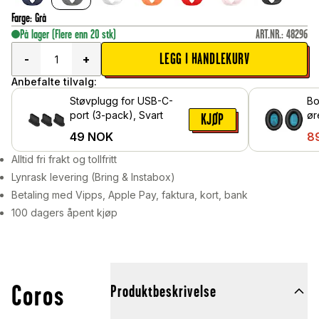
Farge
:
Grå
På lager
(Flere enn 20 stk)
ART.NR.
:
48296
LEGG I HANDLEKURV
-
+
Anbefalte tilvalg:
Støvplugg for USB-C-
Bo
port (3-pack), Svart
ør
KJØP
Sv
49
NOK
8
Alltid fri frakt og tollfritt
Lynrask levering (Bring & Instabox)
Betaling med Vipps, Apple Pay, faktura, kort, bank
100 dagers åpent kjøp
Coros
Produktbeskrivelse