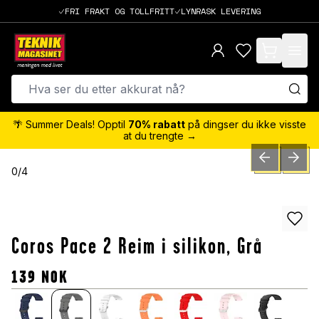
FRI FRAKT OG TOLLFRITT
LYNRASK LEVERING
items in cart,
🌴 Summer Deals! Opptil
70% rabatt
på dingser du ikke visste
at du trengte →
PREVIOUS SLID
NEXT S
0
/
4
Coros Pace 2 Reim i silikon, Grå
139
NOK