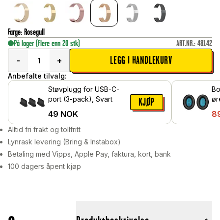
Farge
:
Rosegull
På lager
(Flere enn 20 stk)
ART.NR.
:
48142
LEGG I HANDLEKURV
-
+
Anbefalte tilvalg:
Støvplugg for USB-C-
Bo
port (3-pack), Svart
ør
KJØP
Sv
49
NOK
8
Alltid fri frakt og tollfritt
Lynrask levering (Bring & Instabox)
Betaling med Vipps, Apple Pay, faktura, kort, bank
100 dagers åpent kjøp