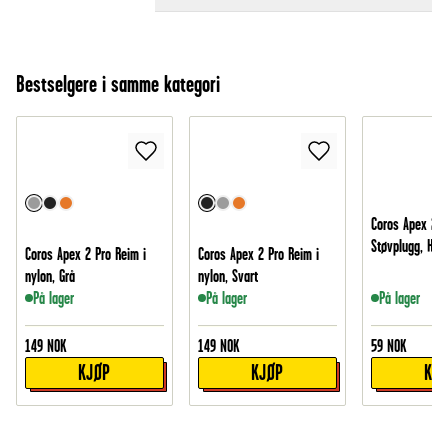
Bestselgere i samme kategori
Coros Apex 2 P
Støvplugg, Hvit
Coros Apex 2 Pro Reim i
Coros Apex 2 Pro Reim i
nylon, Grå
nylon, Svart
På lager
På lager
På lager
149
NOK
149
NOK
59
NOK
KJØP
KJØP
KJ