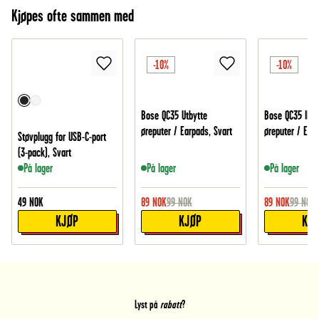
Kjøpes ofte sammen med
-10%
-10%
Bose QC35 Utbytte
Bose QC35 II Ut
øreputer / Earpads, Svart
øreputer / Earp
Støvplugg for USB-C-port
(3-pack), Svart
På lager
På lager
På lager
49
NOK
89
NOK
99
NOK
89
NOK
99
NOK
KJØP
KJØP
KJ
Lyst på
rabatt
?