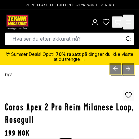
FRI FRAKT OG TOLLFRITT
LYNRASK LEVERING
items in cart,
🌴 Summer Deals! Opptil
70% rabatt
på dingser du ikke visste
at du trengte →
PREVIOUS SLID
NEXT S
0
/
2
Coros Apex 2 Pro Reim Milanese Loop,
Rosegull
199
NOK