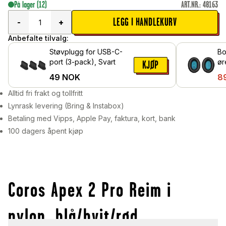
På lager
(12)
ART.NR.
:
48163
LEGG I HANDLEKURV
-
+
Anbefalte tilvalg:
Støvplugg for USB-C-
Bo
port (3-pack), Svart
ør
KJØP
Sv
49
NOK
8
Alltid fri frakt og tollfritt
Lynrask levering (Bring & Instabox)
Betaling med Vipps, Apple Pay, faktura, kort, bank
100 dagers åpent kjøp
Coros Apex 2 Pro Reim i
nylon, blå/hvit/rød