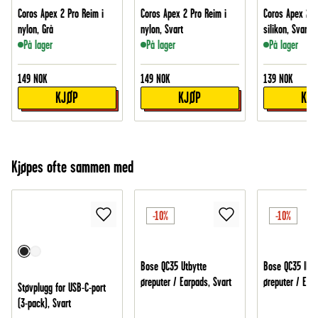
Coros Apex 2 Pro Reim i
Coros Apex 2 Pro Reim i
Coros Apex 2 P
nylon, Grå
nylon, Svart
silikon, Svart
På lager
På lager
På lager
149
NOK
149
NOK
139
NOK
KJØP
KJØP
KJ
Kjøpes ofte sammen med
-10%
-10%
Bose QC35 Utbytte
Bose QC35 II Ut
øreputer / Earpads, Svart
øreputer / Earp
Støvplugg for USB-C-port
(3-pack), Svart