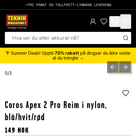
FRI FRAKT OG TOLLFRITT
LYNRASK LEVERING
items in cart,
🌴 Summer Deals! Opptil
70% rabatt
på dingser du ikke visste
at du trengte →
PREVIOUS SLID
NEXT S
0
/
3
Coros Apex 2 Pro Reim i nylon,
blå/hvit/rød
149
NOK