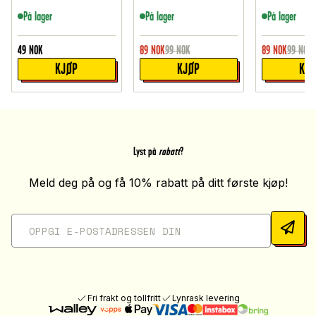
På lager
På lager
På lager
49
NOK
89
NOK
99
NOK
89
NOK
99
NOK
KJØP
KJØP
KJ
Lyst på
rabatt
?
Meld deg på og få 10% rabatt på ditt første kjøp!
Fri frakt og tollfritt
Lynrask levering