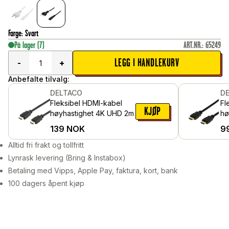
Farge
:
Svart
På lager
(7)
ART.NR.
:
65249
LEGG I HANDLEKURV
-
+
Anbefalte tilvalg:
DELTACO
D
Fleksibel HDMI-kabel
Fl
KJØP
høyhastighet 4K UHD 2m
hø
1m
139
NOK
9
Alltid fri frakt og tollfritt
Lynrask levering (Bring & Instabox)
Betaling med Vipps, Apple Pay, faktura, kort, bank
100 dagers åpent kjøp