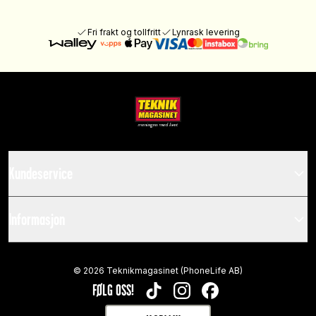
Fri frakt og tollfritt
Lynrask levering
Kundeservice
Informasjon
©
2026
Teknikmagasinet (PhoneLife AB)
FØLG OSS!
TIKTOK
INSTAGRAM
FACEBOOK