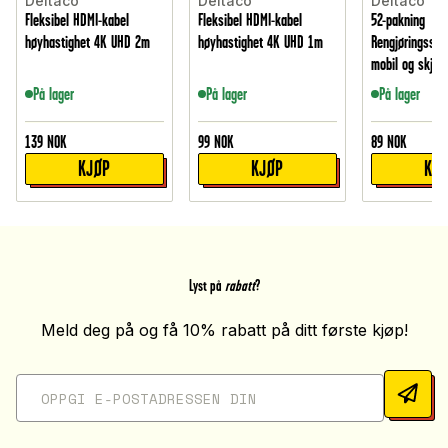
Deltaco
Deltaco
Deltaco
Fleksibel HDMI-kabel
Fleksibel HDMI-kabel
52-pakning
høyhastighet 4K UHD 2m
høyhastighet 4K UHD 1m
Rengjøringsserv
mobil og skjer
På lager
På lager
På lager
139
NOK
99
NOK
89
NOK
KJØP
KJØP
KJ
Lyst på
rabatt
?
Meld deg på og få 10% rabatt på ditt første kjøp!