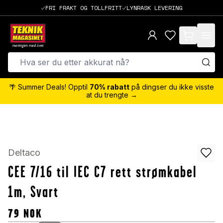
FRI FRAKT OG TOLLFRITT
LYNRASK LEVERING
items in cart,
🌴 Summer Deals! Opptil
70% rabatt
på dingser du ikke visste
at du trengte →
Deltaco
CEE 7/16 til IEC C7 rett strømkabel
1m, Svart
79
NOK