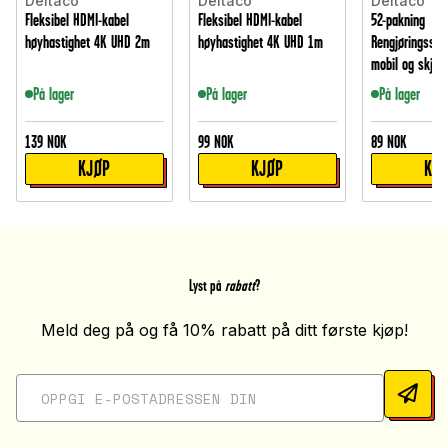
Deltaco
Deltaco
Deltaco
Fleksibel HDMI-kabel
Fleksibel HDMI-kabel
52-pakning
høyhastighet 4K UHD 2m
høyhastighet 4K UHD 1m
Rengjøringsserv
mobil og skjer
På lager
På lager
På lager
139
NOK
99
NOK
89
NOK
KJØP
KJØP
KJ
Lyst på
rabatt
?
Meld deg på og få 10% rabatt på ditt første kjøp!