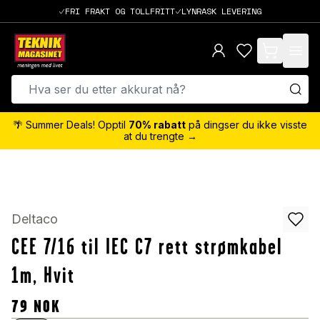
FRI FRAKT OG TOLLFRITT
LYNRASK LEVERING
items in cart,
🌴 Summer Deals! Opptil
70% rabatt
på dingser du ikke visste
at du trengte →
Deltaco
CEE 7/16 til IEC C7 rett strømkabel
1m, Hvit
79
NOK