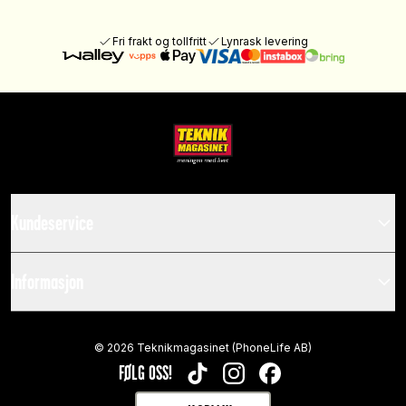
Fri frakt og tollfritt
Lynrask levering
Kundeservice
Informasjon
©
2026
Teknikmagasinet (PhoneLife AB)
FØLG OSS!
TIKTOK
INSTAGRAM
FACEBOOK