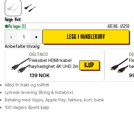
Farge
:
Hvit
På lager
(1)
ART.NR.
:
65250
LEGG I HANDLEKURV
-
+
Anbefalte tilvalg:
DELTACO
D
Fleksibel HDMI-kabel
Fl
KJØP
høyhastighet 4K UHD 2m
hø
1m
139
NOK
9
Alltid fri frakt og tollfritt
Lynrask levering (Bring & Instabox)
Betaling med Vipps, Apple Pay, faktura, kort, bank
100 dagers åpent kjøp