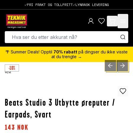
FRI FRAKT OG TOLLFRITT
LYNRASK LEVERING
items in cart,
🌴 Summer Deals! Opptil
70% rabatt
på dingser du ikke visste
at du trengte →
-10%
PREVIOUS SLID
NEXT S
0
/
2
Beats Studio 3 Utbytte øreputer /
Earpads, Svart
143
NOK