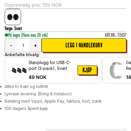
Opprinnelig pris:
159
NOK
Farge
:
Svart
På lager
(Flere enn 20 stk)
ART.NR.
:
72437
LEGG I HANDLEKURV
-
+
Anbefalte tilvalg:
Støvplugg for USB-C-
Ga
port (3-pack), Svart
Re
KJØP
49
NOK
1
Alltid fri frakt og tollfritt
Lynrask levering (Bring & Instabox)
Betaling med Vipps, Apple Pay, faktura, kort, bank
100 dagers åpent kjøp