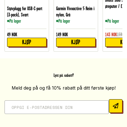
Beats Solo 3 U
øreputer / Earp
Støvplugg for USB-C-port
Garmin Vivoactive 5 Reim i
(3-pack), Svart
nylon, Grå
På lager
På lager
På lager
49
NOK
149
NOK
143
NOK
159
NO
KJØP
KJØP
KJ
Lyst på
rabatt
?
Meld deg på og få 10% rabatt på ditt første kjøp!