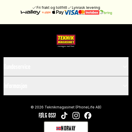
Fri frakt og tollfritt
Lynrask levering
Kundeservice
Informasjon
©
2026
Teknikmagasinet (PhoneLife AB)
FØLG OSS!
TIKTOK
INSTAGRAM
FACEBOOK
NORWAY