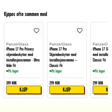
Kjøpes ofte sammen med
PanzerGlass
PanzerGlass
PanzerGla
iPhone 17 Pro Privacy
iPhone 17 Pro
iPhone 17 Skje
skjermbeskytter med
Skjermbeskytter med
med installas
installasjonsramme - Ultra
installasjonsramme –
Classic Fit
Wide Fit
Classic Fit
På lager
På lager
På lager
399
NOK
299
NOK
299
NOK
KJØP
KJØP
KJ