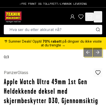
FRI FRAKT OG TOLLFRITT
LYNRASK LEVERING
items in cart,
🌴 Summer Deals! Opptil
70% rabatt
på dingser du ikke visste
at du trengte →
PREVIOUS SLID
NEXT S
0
/
3
PanzerGlass
Apple Watch Ultra 49mm 1st Gen
Heldekkende deksel med
skjermbeskytter D3O, Gjennomsiktig