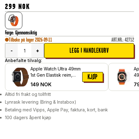
299
NOK
Farge
:
Gjennomsiktig
Tilbake på lager 2026-09-11
ART.NR.
:
42712
LEGG I HANDLEKURV
-
+
Anbefalte tilvalg:
Apple Watch Ultra 49mm
Ap
1st Gen Elastisk reim,
49
KJØP
Mørkbrun
Sk
149
NOK
7
Be
Alltid fri frakt og tollfritt
Lynrask levering (Bring & Instabox)
Betaling med Vipps, Apple Pay, faktura, kort, bank
100 dagers åpent kjøp