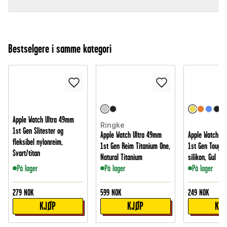
Bestselgere i samme kategori
Apple Watch Ultra 49mm
Ringke
1st Gen Slitester og
Apple Watch Ultra 49mm
Apple Watch Ul
fleksibel nylonreim,
1st Gen Reim Titanium One,
1st Gen Tough 
Svart/titan
Natural Titanium
silikon, Gul
På lager
På lager
På lager
279
NOK
599
NOK
249
NOK
KJØP
KJØP
KJ