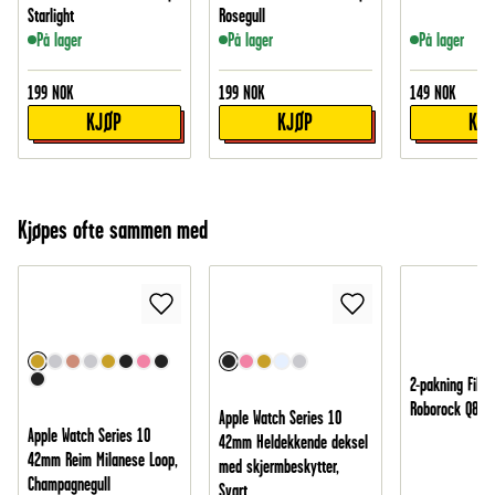
Starlight
Rosegull
På lager
På lager
På lager
199
NOK
199
NOK
149
NOK
KJØP
KJØP
KJ
Kjøpes ofte sammen med
2-pakning Filtre
Roborock Q8 M
Apple Watch Series 10
Apple Watch Series 10
42mm Heldekkende deksel
42mm Reim Milanese Loop,
med skjermbeskytter,
Champagnegull
Svart