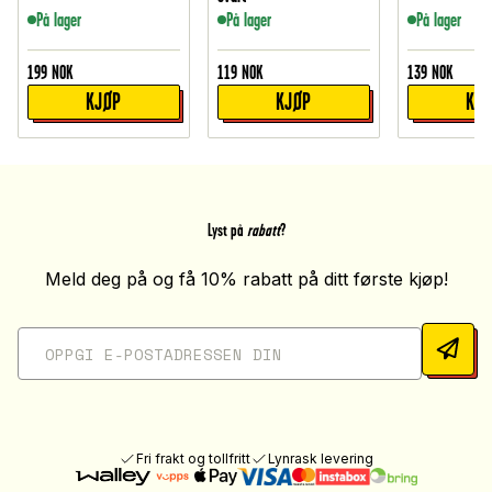
På lager
På lager
På lager
199
NOK
119
NOK
139
NOK
KJØP
KJØP
KJ
Lyst på
rabatt
?
Meld deg på og få 10% rabatt på ditt første kjøp!
Fri frakt og tollfritt
Lynrask levering