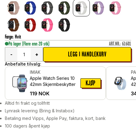
Farge
:
Hvit
På lager
(Flere enn 20 stk)
ART.NR.
:
61601
LEGG I HANDLEKURV
-
+
Anbefalte tilvalg:
IMAK
P
Apple Watch Series 10
Ap
KJØP
42mm Skjermbeskytter
42
he
119
NOK
3
me
Sv
Alltid fri frakt og tollfritt
Lynrask levering (Bring & Instabox)
Betaling med Vipps, Apple Pay, faktura, kort, bank
100 dagers åpent kjøp