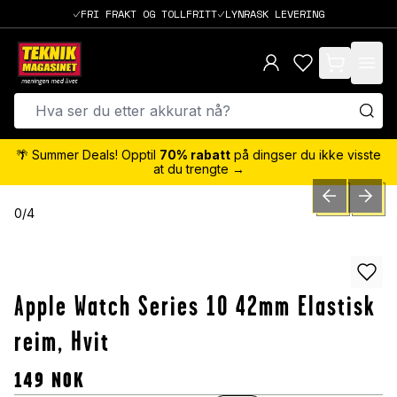
FRI FRAKT OG TOLLFRITT
LYNRASK LEVERING
items in cart,
🌴 Summer Deals! Opptil
70% rabatt
på dingser du ikke visste
at du trengte →
PREVIOUS SLID
NEXT S
0
/
4
Apple Watch Series 10 42mm Elastisk
reim, Hvit
149
NOK