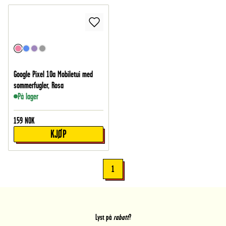
Google Pixel 10a Mobiletui med
sommerfugler, Rosa
På lager
159
NOK
KJØP
1
Lyst på
rabatt
?