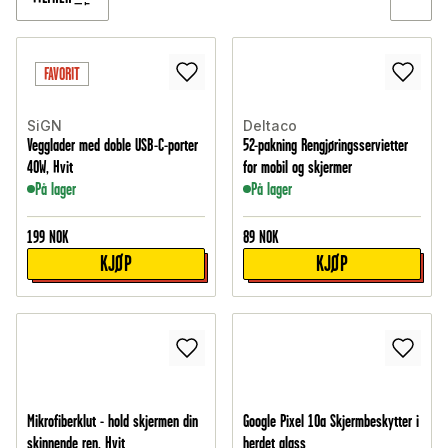
FAVORIT
SiGN
Deltaco
Vegglader med doble USB-C-porter
52-pakning Rengjøringsservietter
40W, Hvit
for mobil og skjermer
På lager
På lager
199
NOK
89
NOK
KJØP
KJØP
Mikrofiberklut - hold skjermen din
Google Pixel 10a Skjermbeskytter i
skinnende ren, Hvit
herdet glass