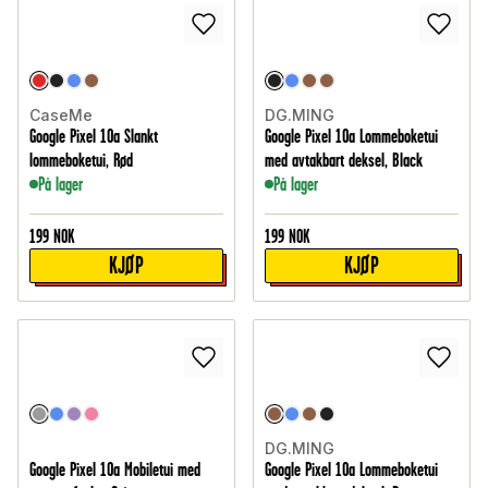
CaseMe
DG.MING
Google Pixel 10a Slankt
Google Pixel 10a Lommeboketui
lommeboketui, Rød
med avtakbart deksel, Black
På lager
På lager
199
NOK
199
NOK
KJØP
KJØP
DG.MING
Google Pixel 10a Mobiletui med
Google Pixel 10a Lommeboketui