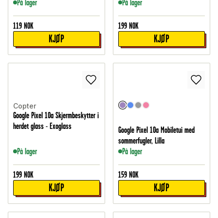
På lager
På lager
119
NOK
199
NOK
KJØP
KJØP
Copter
Google Pixel 10a Skjermbeskytter i
herdet glass - Exoglass
Google Pixel 10a Mobiletui med
sommerfugler, Lilla
På lager
På lager
199
NOK
159
NOK
KJØP
KJØP