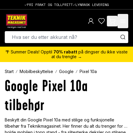
FRI FRAKT OG TOLLFRITT
LYNRASK LEVERING
items in cart,
🌴 Summer Deals! Opptil
70% rabatt
på dingser du ikke visste
at du trengte →
Start
Mobilbeskyttelse
Google
Pixel 10a
Google Pixel 10a
tilbehør
Beskytt din Google Pixel 10a med stilige og funksjonelle
tilbehør fra Teknikmagasinet. Her finner du alt du trenger for å
holde mobilen i topp stand - fra slitesterke deksler og stilrene