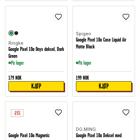
Spigen
Google Pixel 10a Case Liquid Air
Ringke
Matte Black
Google Pixel 10a Onyx deksel, Dark
Green
På lager
På lager
179
NOK
199
NOK
KJØP
KJØP
-15%
DG.MING
Google Pixel 10a Magnetic
Google Pixel 10a Deksel med