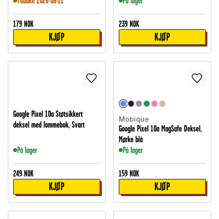
Tilbake 2026-08-11
På lager
179
NOK
239
NOK
KJØP
KJØP
Google Pixel 10a Støtsikkert
Mobique
deksel med lommebok, Svart
Google Pixel 10a MagSafe Deksel,
Mørke blå
På lager
På lager
249
NOK
159
NOK
KJØP
KJØP