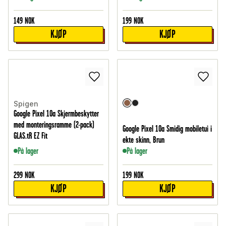
149
NOK
199
NOK
KJØP
KJØP
Spigen
Google Pixel 10a Skjermbeskytter
med monteringsramme (2-pack)
Google Pixel 10a Smidig mobiletui i
GLAS.tR EZ Fit
ekte skinn, Brun
På lager
På lager
299
NOK
199
NOK
KJØP
KJØP