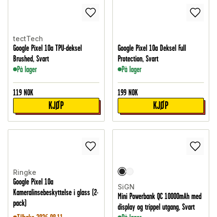
tectTech
Google Pixel 10a TPU-deksel
Google Pixel 10a Deksel Full
Brushed, Svart
Protection, Svart
På lager
På lager
119
NOK
199
NOK
KJØP
KJØP
Ringke
Google Pixel 10a
SiGN
Kameralinsebeskyttelse i glass (2-
Mini Powerbank QC 10000mAh med
pack)
display og trippel utgang, Svart