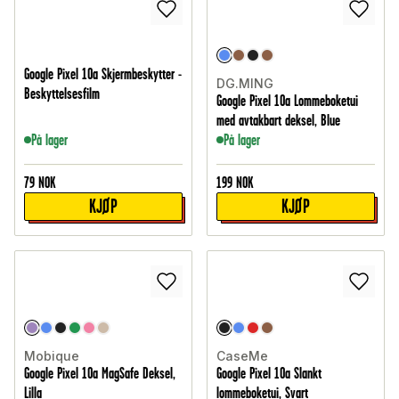
Google Pixel 10a Skjermbeskytter -
DG.MING
Beskyttelsesfilm
Google Pixel 10a Lommeboketui
med avtakbart deksel, Blue
På lager
På lager
79
NOK
199
NOK
KJØP
KJØP
Mobique
CaseMe
Google Pixel 10a MagSafe Deksel,
Google Pixel 10a Slankt
Lilla
lommeboketui, Svart