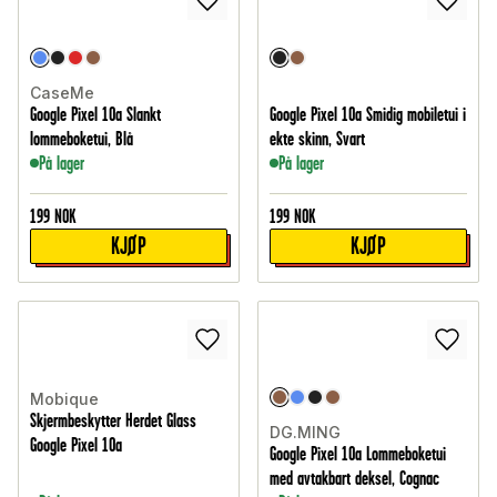
CaseMe
Google Pixel 10a Slankt
Google Pixel 10a Smidig mobiletui i
lommeboketui, Blå
ekte skinn, Svart
På lager
På lager
199
NOK
199
NOK
KJØP
KJØP
Mobique
Skjermbeskytter Herdet Glass
DG.MING
Google Pixel 10a
Google Pixel 10a Lommeboketui
med avtakbart deksel, Cognac