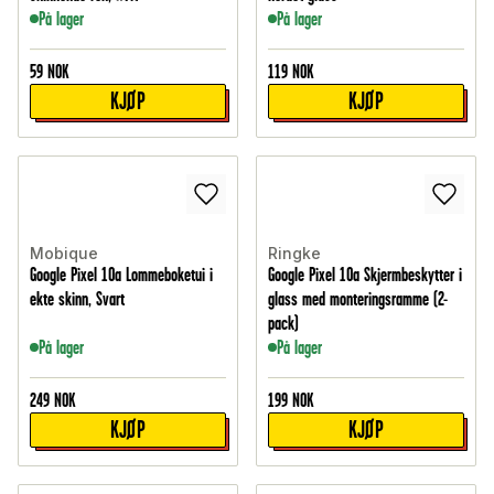
På lager
På lager
59
NOK
119
NOK
KJØP
KJØP
Mobique
Ringke
Google Pixel 10a Lommeboketui i
Google Pixel 10a Skjermbeskytter i
ekte skinn, Svart
glass med monteringsramme (2-
pack)
På lager
På lager
249
NOK
199
NOK
KJØP
KJØP