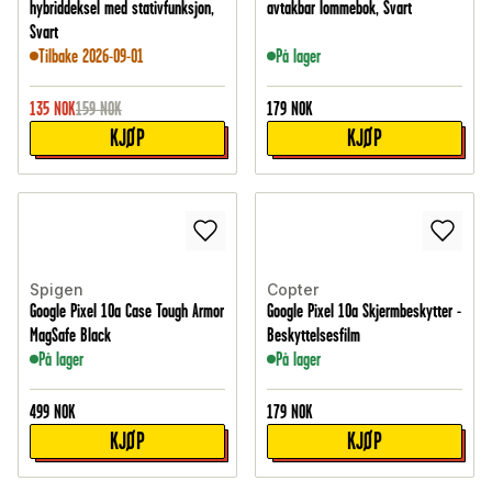
hybriddeksel med stativfunksjon,
avtakbar lommebok, Svart
Svart
Tilbake 2026-09-01
På lager
135
NOK
159
NOK
179
NOK
KJØP
KJØP
Spigen
Copter
Google Pixel 10a Case Tough Armor
Google Pixel 10a Skjermbeskytter -
MagSafe Black
Beskyttelsesfilm
På lager
På lager
499
NOK
179
NOK
KJØP
KJØP