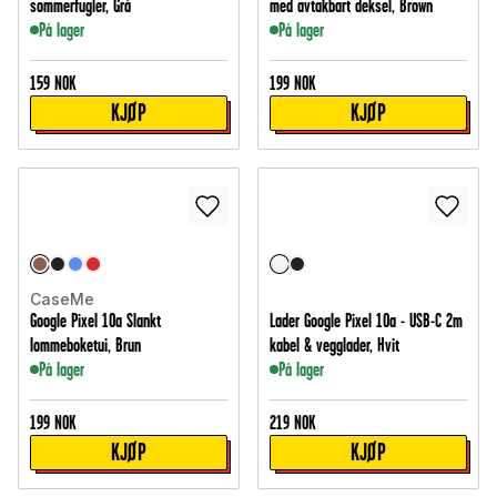
sommerfugler, Grå
med avtakbart deksel, Brown
På lager
På lager
159
NOK
199
NOK
KJØP
KJØP
CaseMe
Google Pixel 10a Slankt
Lader Google Pixel 10a - USB-C 2m
lommeboketui, Brun
kabel & vegglader, Hvit
På lager
På lager
199
NOK
219
NOK
KJØP
KJØP