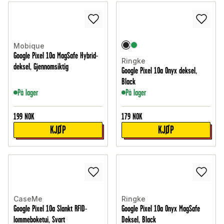
Mobique
Google Pixel 10a MagSafe Hybrid-
Ringke
deksel, Gjennomsiktig
Google Pixel 10a Onyx deksel,
Black
På lager
På lager
199
NOK
179
NOK
KJØP
KJØP
CaseMe
Ringke
Google Pixel 10a Slankt RFID-
Google Pixel 10a Onyx MagSafe
lommeboketui, Svart
Deksel, Black