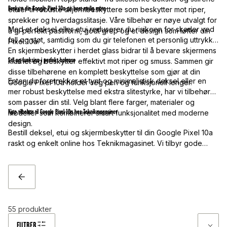
Beskytt din Google Pixel 10a på best mulig måte
etuier til robuste skjermbeskyttere som beskytter mot riper,
sprekker og hverdagsslitasje. Våre tilbehør er nøye utvalgt for
Med et deksel eller etui reduserer du risikoen for skader ved
å gi perfekt passform, godt grep og et design som løfter din
fall og støt, samtidig som du gir telefonen et personlig uttrykk.
Pixel 10a.
En skjermbeskytter i herdet glass bidrar til å bevare skjermens
Stil og funksjon i perfekt balanse
klarhet og beskytter effektivt mot riper og smuss. Sammen gir
disse tilbehørene en komplett beskyttelse som gjør at din
Enten du foretrekker et tynt og minimalistisk deksel eller en
Google Pixel 10a holder seg pen og funksjonell lenger.
mer robust beskyttelse med ekstra slitestyrke, har vi tilbehør
som passer din stil. Velg blant flere farger, materialer og
Kjøp tilbehør til Google Pixel 10a hos Teknikmagasinet
modeller som kombinerer smart funksjonalitet med moderne
design.
Bestill deksel, etui og skjermbeskytter til din Google Pixel 10a
raskt og enkelt online hos Teknikmagasinet. Vi tilbyr gode
priser, rask levering og et bredt utvalg slik at mobilen din alltid
er beskyttet, stilig og klar for hverdagen.
TILBAKE
55
produkter
FILTRER