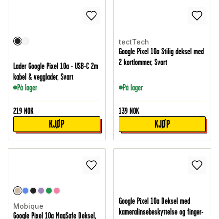
tectTech
Google Pixel 10a Stilig deksel med
2 kortlommer, Svart
Lader Google Pixel 10a - USB-C 2m
kabel & vegglader, Svart
På lager
På lager
219
NOK
139
NOK
KJØP
KJØP
Google Pixel 10a Deksel med
Mobique
kameralinsebeskyttelse og finger-
Google Pixel 10a MagSafe Deksel,