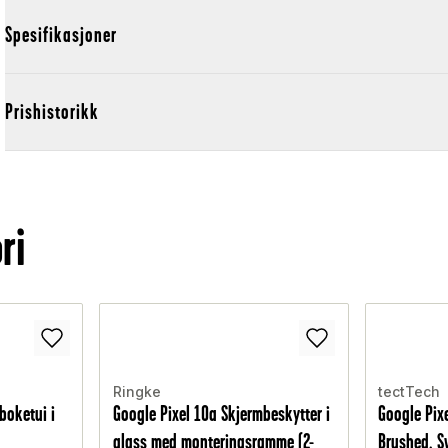
Spesifikasjoner
Prishistorikk
ri
Ringke
tectTech
boketui i
Google Pixel 10a Skjermbeskytter i
Google Pix
glass med monteringsramme (2-
Brushed, S