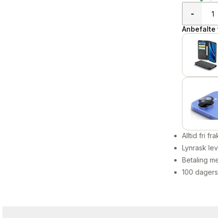
-
Anbefalte t
Alltid fri fra
Lynrask lev
Betaling me
100 dagers