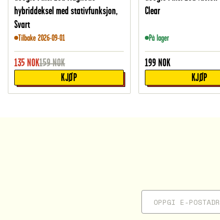
hybriddeksel med stativfunksjon,
Clear
Svart
Tilbake 2026-09-01
På lager
135
NOK
159
NOK
199
NOK
KJØP
KJØP