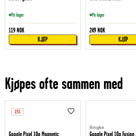
På lager
På lager
119
NOK
249
NOK
KJØP
KJØP
Kjøpes ofte sammen med
-15%
Ringke
Google Pixel 10a Magnetic
Google Pixel 10a Fusion 