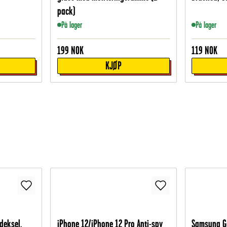
pack)
På lager
På lager
199
NOK
119
NOK
KJØP
deksel,
iPhone 12/iPhone 12 Pro Anti-spy
Samsung Ga