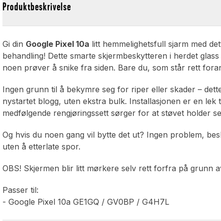
y
Produktbeskrivelse
Gi din
Google Pixel 10a
litt hemmelighetsfull sjarm med de
behandling! Dette smarte skjermbeskytteren i herdet glass
noen prøver å snike fra siden. Bare du, som står rett foran,
Ingen grunn til å bekymre seg for riper eller skader – det
nystartet blogg, uten ekstra bulk. Installasjonen er en le
medfølgende rengjøringssett sørger for at støvet holder s
Og hvis du noen gang vil bytte det ut? Ingen problem, besk
uten å etterlate spor.
OBS! Skjermen blir litt mørkere selv rett forfra på grunn av
Passer til:
- Google Pixel 10a GE1GQ / GV0BP / G4H7L