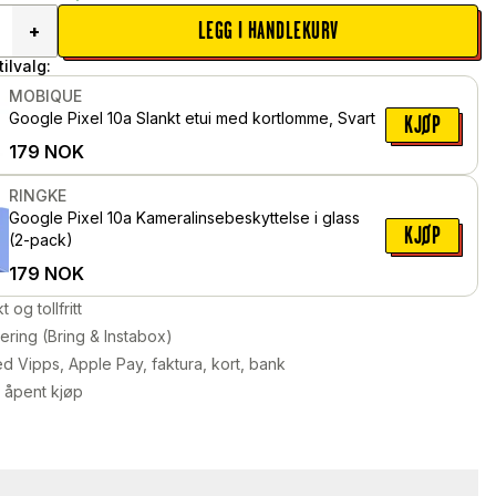
LEGG I HANDLEKURV
+
ilvalg:
MOBIQUE
Google Pixel 10a Slankt etui med kortlomme, Svart
KJØP
179
NOK
RINGKE
Google Pixel 10a Kameralinsebeskyttelse i glass
KJØP
(2-pack)
179
NOK
kt og tollfritt
ering (Bring & Instabox)
d Vipps, Apple Pay, faktura, kort, bank
 åpent kjøp