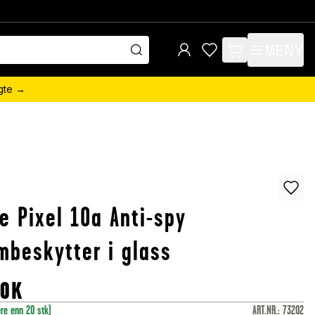
MENY
items in cart, view 
ngte →
e Pixel 10a Anti-spy
mbeskytter i glass
OK
ere enn 20 stk)
ART.NR.
:
73202