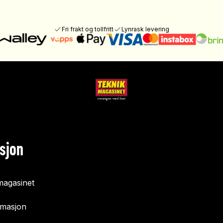
Fri frakt og tollfritt
Lynrask levering
sjon
agasinet
rmasjon