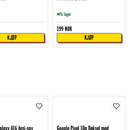
På lager
199
NOK
KJØP
KJØP
laxy A16 Anti-spy
Google Pixel 10a Deksel med