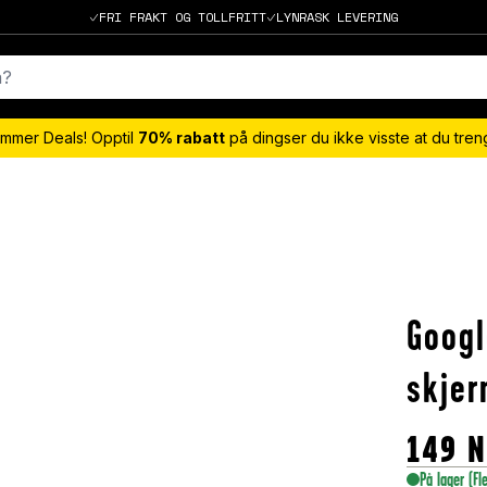
FRI FRAKT OG TOLLFRITT
LYNRASK LEVERING
mmer Deals! Opptil
70% rabatt
på dingser du ikke visste at du tre
Googl
skjer
149
N
På lager
(Fl