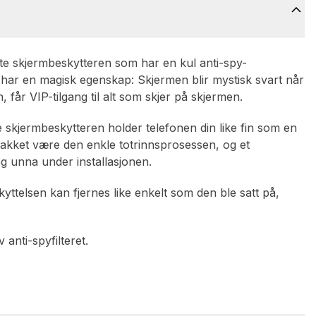
tte skjermbeskytteren som har en kul anti-spy-
 har en magisk egenskap: Skjermen blir mystisk svart når
 får VIP-tilgang til alt som skjer på skjermen.
te skjermbeskytteren holder telefonen din like fin som en
k takket være den enkle totrinnsprosessen, og et
eg unna under installasjonen.
yttelsen kan fjernes like enkelt som den ble satt på,
 anti-spyfilteret.