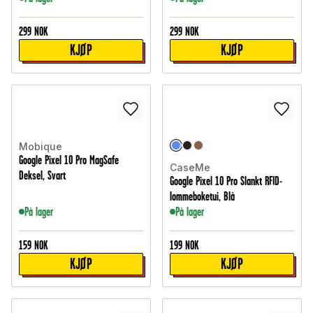
299
NOK
299
NOK
KJØP
KJØP
Mobique
Google Pixel 10 Pro MagSafe
CaseMe
Deksel, Svart
Google Pixel 10 Pro Slankt RFID-
lommeboketui, Blå
På lager
På lager
159
NOK
199
NOK
KJØP
KJØP