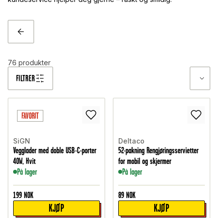
TILBAKE
76
produkter
FILTRER
FAVORIT
SiGN
Deltaco
Vegglader med doble USB-C-porter
52-pakning Rengjøringsservietter
40W, Hvit
for mobil og skjermer
På lager
På lager
199
NOK
89
NOK
KJØP
KJØP