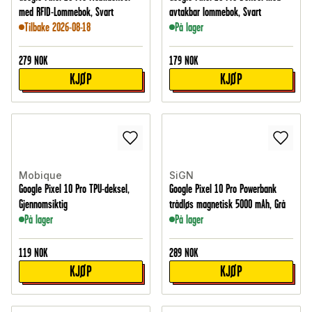
med RFID-Lommebok, Svart
avtakbar lommebok, Svart
Tilbake 2026-08-18
På lager
279
NOK
179
NOK
KJØP
KJØP
Mobique
SiGN
Google Pixel 10 Pro TPU-deksel,
Google Pixel 10 Pro Powerbank
Gjennomsiktig
trådløs magnetisk 5000 mAh, Grå
På lager
På lager
119
NOK
289
NOK
KJØP
KJØP