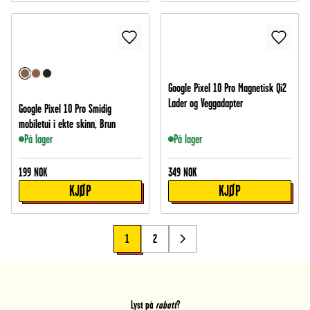
Google Pixel 10 Pro Magnetisk Qi2
Lader og Veggadapter
Google Pixel 10 Pro Smidig
mobiletui i ekte skinn, Brun
På lager
På lager
199
NOK
349
NOK
KJØP
KJØP
1
2
Lyst på
rabatt
?