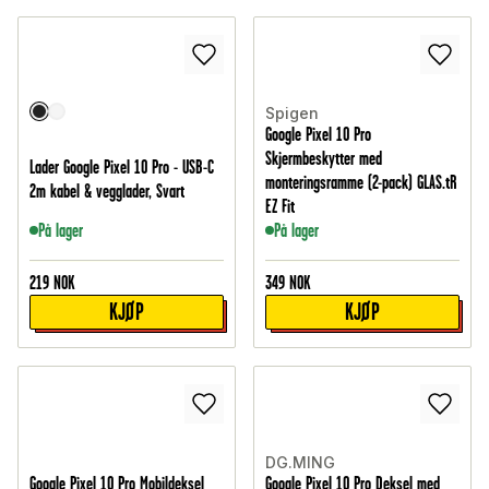
Spigen
Google Pixel 10 Pro
Skjermbeskytter med
Lader Google Pixel 10 Pro - USB-C
monteringsramme (2-pack) GLAS.tR
2m kabel & vegglader, Svart
EZ Fit
På lager
På lager
219
NOK
349
NOK
KJØP
KJØP
DG.MING
Google Pixel 10 Pro Mobildeksel
Google Pixel 10 Pro Deksel med