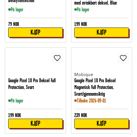
Beskyttelsesfilm
med avtakbart deksel, Blue
På lager
På lager
79
NOK
199
NOK
KJØP
KJØP
Mobique
Google Pixel 10 Pro Deksel Full
Google Pixel 10 Pro Deksel
Protection, Svart
Magnetisk Full Protection,
Svart/gjennomsiktig
På lager
Tilbake 2026-09-01
199
NOK
239
NOK
KJØP
KJØP