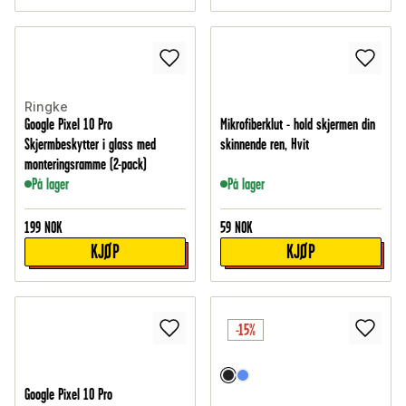
Ringke
Google Pixel 10 Pro
Mikrofiberklut - hold skjermen din
Skjermbeskytter i glass med
skinnende ren, Hvit
monteringsramme (2-pack)
På lager
På lager
199
NOK
59
NOK
KJØP
KJØP
-15%
Google Pixel 10 Pro