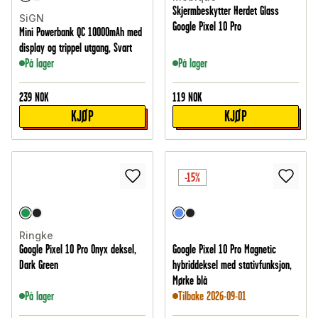
Skjermbeskytter Herdet Glass
SiGN
Google Pixel 10 Pro
Mini Powerbank QC 10000mAh med
display og trippel utgang, Svart
På lager
På lager
239
NOK
119
NOK
KJØP
KJØP
-15%
Ringke
Google Pixel 10 Pro Onyx deksel,
Google Pixel 10 Pro Magnetic
Dark Green
hybriddeksel med stativfunksjon,
Mørke blå
På lager
Tilbake 2026-09-01