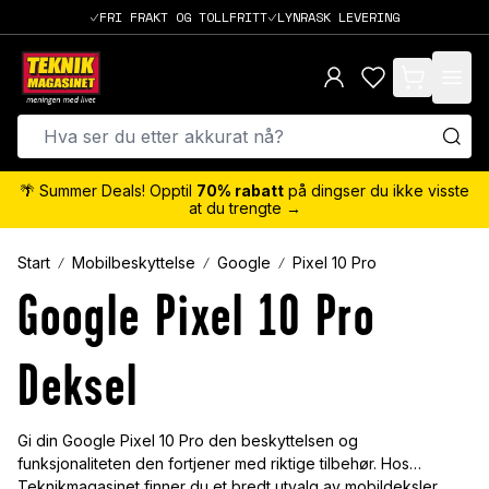
FRI FRAKT OG TOLLFRITT
LYNRASK LEVERING
items in cart,
🌴 Summer Deals! Opptil
70% rabatt
på dingser du ikke visste
at du trengte →
Start
Mobilbeskyttelse
Google
Pixel 10 Pro
Google Pixel 10 Pro
Deksel
Gi din Google Pixel 10 Pro den beskyttelsen og
funksjonaliteten den fortjener med riktige tilbehør. Hos
Teknikmagasinet finner du et bredt utvalg av mobildeksler,