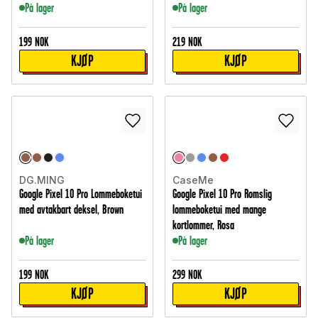
På lager
På lager
199
NOK
219
NOK
KJØP
KJØP
DG.MING
CaseMe
Google Pixel 10 Pro Lommeboketui
Google Pixel 10 Pro Romslig
med avtakbart deksel, Brown
lommeboketui med mange
kortlommer, Rosa
På lager
På lager
199
NOK
299
NOK
KJØP
KJØP