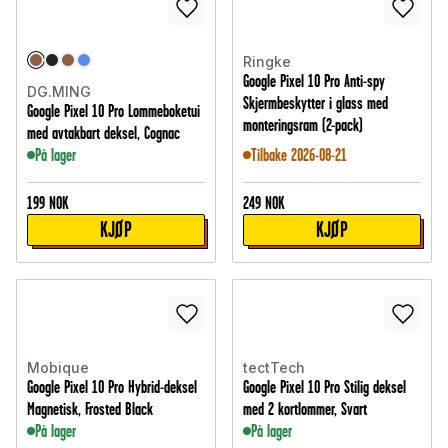
Ringke
Google Pixel 10 Pro Anti-spy
DG.MING
Skjermbeskytter i glass med
Google Pixel 10 Pro Lommeboketui
monteringsram (2-pack)
med avtakbart deksel, Cognac
På lager
Tilbake 2026-08-21
199
NOK
249
NOK
KJØP
KJØP
Mobique
tectTech
Google Pixel 10 Pro Hybrid-deksel
Google Pixel 10 Pro Stilig deksel
Magnetisk, Frosted Black
med 2 kortlommer, Svart
På lager
På lager