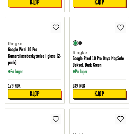
KJØP
KJØP
Ringke
Google Pixel 10 Pro
Ringke
Kameralinsebeskyttelse i glass (2-
Google Pixel 10 Pro Onyx MagSafe
pack)
Deksel, Dark Green
På lager
På lager
179
NOK
249
NOK
KJØP
KJØP