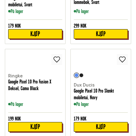
lommebok, Svart
mobiletui, Svart
På lager
På lager
179
NOK
299
NOK
KJØP
KJØP
Ringke
Google Pixel 10 Pro Fusion X
Dux Ducis
Deksel, Camo Black
Google Pixel 10 Pro Slankt
mobiletui, Navy
På lager
På lager
199
NOK
179
NOK
KJØP
KJØP