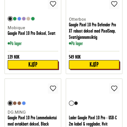
Otterbox
Google Pixel 10 Pro Defender Pro
Mobique
XT robust deksel med PixelSnap,
Google Pixel 10 Pro Deksel, Svart
Svart/gjennomsiktig
På lager
På lager
139
NOK
549
NOK
KJØP
KJØP
DG.MING
Google Pixel 10 Pro Lommeboketui
Lader Google Pixel 10 Pro - USB-C
med avtakbart deksel, Black
2m kabel & vegglader, Hvit