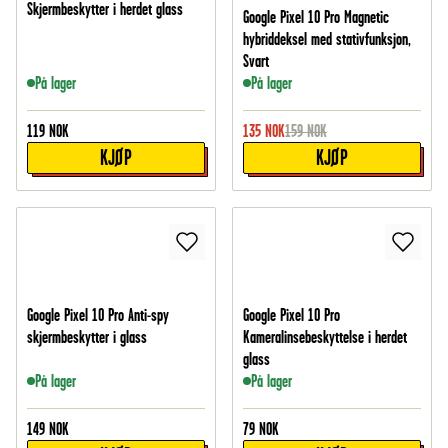
Skjermbeskytter i herdet glass
Google Pixel 10 Pro Magnetic
hybriddeksel med stativfunksjon,
Svart
På lager
På lager
119
NOK
135
NOK
159
NOK
KJØP
KJØP
Google Pixel 10 Pro Anti-spy
Google Pixel 10 Pro
skjermbeskytter i glass
Kameralinsebeskyttelse i herdet
glass
På lager
På lager
149
NOK
79
NOK