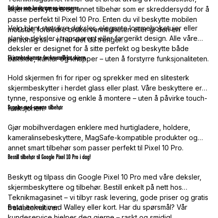
Deksler som beskytter og imponerer
skjermbeskyttere og annet tilbehør som er skreddersydd for å
passe perfekt til Pixel 10 Pro. Enten du vil beskytte mobilen
Velg blant støtsikre deksler, elegante lommeboketuier eller
mot støt, forbedre brukervennligheten eller gi den en
slanke deksler i transparent eller fargerikt design. Alle våre
personlig stil – vi har det du trenger.
deksler er designet for å sitte perfekt og beskytte både
Skjermbeskyttere for krystallklar skjerm
bakside, kanter og knapper – uten å forstyrre funksjonaliteten.
Hold skjermen fri for riper og sprekker med en slitesterk
skjermbeskytter i herdet glass eller plast. Våre beskyttere er
tynne, responsive og enkle å montere – uten å påvirke touch-
Suppler med smarte tilbehør
funksjonen.
Gjør mobilhverdagen enklere med hurtigladere, holdere,
kameralinsebeskyttere, MagSafe-kompatible produkter og
annet smart tilbehør som passer perfekt til Pixel 10 Pro.
Bestill tilbehør til Google Pixel 10 Pro i dag!
Beskytt og tilpass din Google Pixel 10 Pro med våre deksler,
skjermbeskyttere og tilbehør. Bestill enkelt på nett hos
Teknikmagasinet – vi tilbyr rask levering, gode priser og gratis
Betal enkelt med Walley eller kort. Har du spørsmål? Vår
fraktalternativer.
kundeservice hjelper deg gjerne – raskt og smidig!