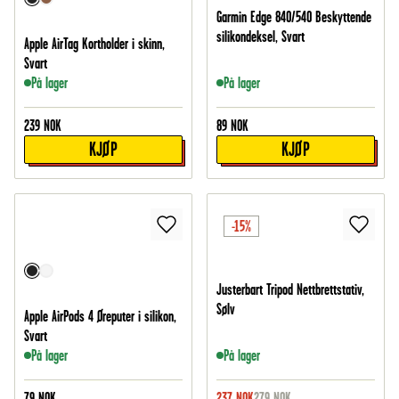
Garmin Edge 840/540 Beskyttende
silikondeksel, Svart
Apple AirTag Kortholder i skinn,
Svart
På lager
På lager
239
NOK
89
NOK
KJØP
KJØP
-15%
Justerbart Tripod Nettbrettstativ,
Sølv
Apple AirPods 4 Øreputer i silikon,
Svart
På lager
På lager
79
NOK
237
NOK
279
NOK