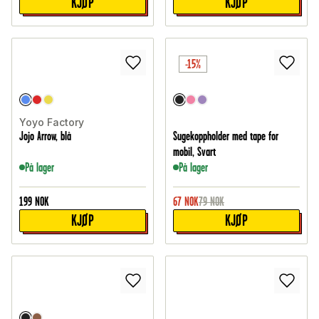
KJØP
KJØP
-15%
Yoyo Factory
Jojo Arrow, blå
Sugekoppholder med tape for
mobil, Svart
På lager
På lager
199
NOK
67
NOK
79
NOK
KJØP
KJØP