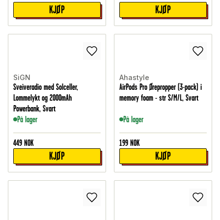
KJØP
KJØP
SiGN
Ahastyle
Sveiveradio med Solceller,
AirPods Pro Ørepropper (3-pack) i
Lommelykt og 2000mAh
memory foam - str S/M/L, Svart
Powerbank, Svart
På lager
På lager
449
NOK
199
NOK
KJØP
KJØP