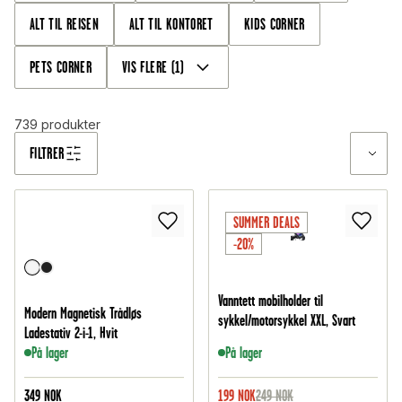
har du alltid et fraktfritt alternativ, og vi tilbyr lynraske
ALT TIL REISEN
ALT TIL KONTORET
KIDS CORNER
leveranser rett hjem til postkassen eller pakkeboksen din –
helt tollfritt!
PETS CORNER
VIS FLERE
(
1
)
739
produkter
FILTRER
SUMMER DEALS
-20%
Vanntett mobilholder til
Modern Magnetisk Trådløs
sykkel/motorsykkel XXL, Svart
Ladestativ 2-i-1, Hvit
På lager
På lager
349
NOK
199
NOK
249
NOK