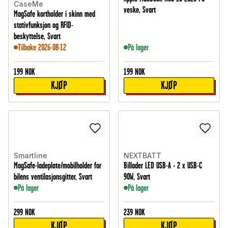
CaseMe
veske, Svart
MagSafe kortholder i skinn med
stativfunksjon og RFID-
beskyttelse, Svart
Tilbake 2026-08-12
På lager
199
NOK
199
NOK
KJØP
KJØP
Smartline
NEXTBATT
MagSafe-ladeplate/mobilholder for
Billader LED USB-A + 2 x USB-C
bilens ventilasjonsgitter, Svart
90W, Svart
På lager
På lager
299
NOK
239
NOK
KJØP
KJØP