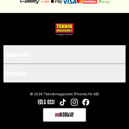
Kundeservice
Informasjon
©
2026
Teknikmagasinet (PhoneLife AB)
FØLG OSS!
TIKTOK
INSTAGRAM
FACEBOOK
NORWAY
SELECT MARKET