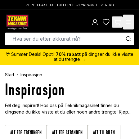
FRI FRAKT OG TOLLFRITT
LYNRASK LEVERING
items in cart,
🌴 Summer Deals! Opptil
70% rabatt
på dingser du ikke visste
at du trengte →
Start
Inspirasjon
Inspirasjon
Føl deg inspirert! Hos oss på Teknikmagasinet finner du
dingsene du ikke visste at du eller noen andre trengte! Kjøp
kule gaver, morsomme ting til deg selv, eller hvorfor ikke en
spontan overraskelse til noen du er glad i? Invester i en utrolig
ladestasjon for alle dine enheter, eller et smart etui til
ALT FOR TRENINGEN
ALT FOR STRANDEN
ALT TIL BILEN
bilnøkkelen din. Vi har det du trenger! Hos Teknikmagasinet.no