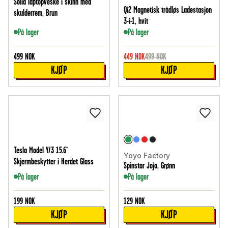
Solid laptopveske i skinn med
Qi2 Magnetisk trådløs Ladestasjon
skulderrem, Brun
3-i-1, hvit
På lager
På lager
499
NOK
449
NOK
499
NOK
KJØP
KJØP
Tesla Model Y/3 15.6"
Yoyo Factory
Skjermbeskytter i Herdet Glass
Spinstar Jojo, Grønn
På lager
På lager
199
NOK
129
NOK
KJØP
KJØP