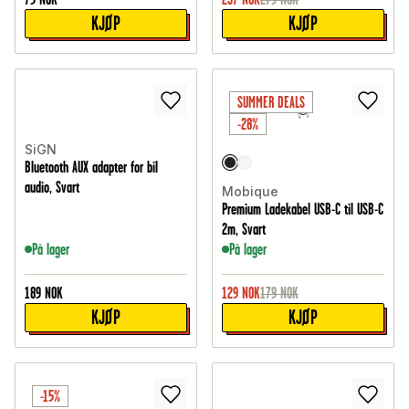
KJØP
KJØP
SUMMER DEALS
-28%
SiGN
Bluetooth AUX adapter for bil
audio, Svart
Mobique
Premium Ladekabel USB-C til USB-C
2m, Svart
På lager
På lager
189
NOK
129
NOK
179
NOK
KJØP
KJØP
-15%