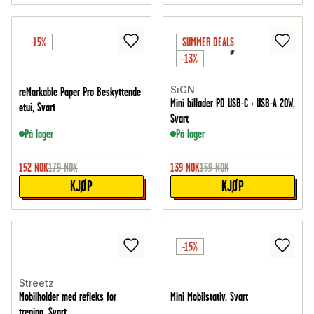
-15%
SUMMER DEALS
-13%
SiGN
reMarkable Paper Pro Beskyttende
Mini billader PD USB-C + USB-A 20W,
etui, Svart
Svart
På lager
På lager
152
NOK
179
NOK
139
NOK
159
NOK
KJØP
KJØP
-15%
Streetz
Mobilholder med refleks for
Mini Mobilstativ, Svart
trening, Svart