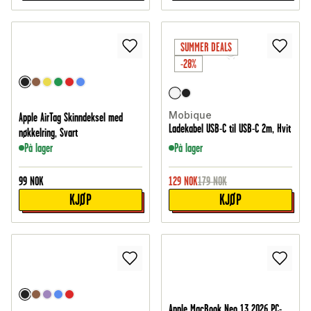
SUMMER DEALS
-28%
Mobique
Apple AirTag Skinndeksel med
Ladekabel USB-C til USB-C 2m, Hvit
nøkkelring, Svart
På lager
På lager
99
NOK
129
NOK
179
NOK
KJØP
KJØP
Apple MacBook Neo 13 2026 PC-