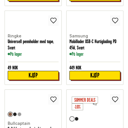
Ringke
Samsung
Universell pennholder med tape,
Mobillader USB-C Hurtiglading PD
Svart
45W, Svart
På lager
På lager
49
NOK
449
NOK
KJØP
KJØP
SUMMER DEALS
-10%
Bullcaptain