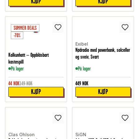
KJØP
KJØP
SUMMER DEALS
-70%
Exibel
Nødradio med powerbank, solceller
Kalkunhatt – Oppblåsbart
og sveiv, Svart
kastespill
På lager
På lager
44
NOK
149
NOK
449
NOK
KJØP
KJØP
Clas Ohlson
SiGN