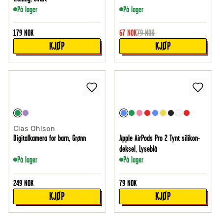
På lager
På lager
179
NOK
67
NOK
79
NOK
KJØP
KJØP
Clas Ohlson
Digitalkamera for barn, Grønn
Apple AirPods Pro 2 Tynt silikon-
deksel, Lyseblå
På lager
På lager
249
NOK
79
NOK
KJØP
KJØP