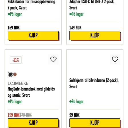
Pakkekuber for reiseoppbevaring
Adapter USB-C til USB-A 2-pack,
7-pack, Svart
Svart
På lager
På lager
169
NOK
139
NOK
KJØP
KJØP
-11%
Solskjerm til bilvinduene (2-pack),
LC.IMEEKE
Svart
MagSafe-lommebok med glidelås
og stativ, Svart
På lager
På lager
159
NOK
179
NOK
99
NOK
KJØP
KJØP