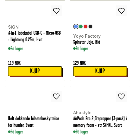
SiGN
3-in-1 ladekabel USB-C + Micro-USB
Yoyo Factory
+ Lightning 0.25m, Hvit
Spinstar Jojo, Blå
På lager
På lager
119
NOK
129
NOK
KJØP
KJØP
Ahastyle
Helt dekkende bilsetebeskyttelse
AirPods Pro 2 Ørepropper (3-pack) i
for hunder, Svart
memory foam - str S/M/L, Svart
På lager
På lager