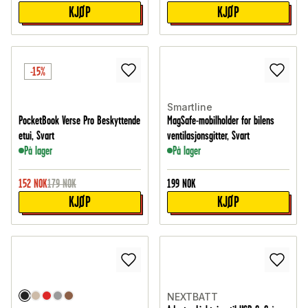
KJØP
KJØP
-15%
Smartline
PocketBook Verse Pro Beskyttende
MagSafe-mobilholder for bilens
etui, Svart
ventilasjonsgitter, Svart
På lager
På lager
152
NOK
179
NOK
199
NOK
KJØP
KJØP
NEXTBATT