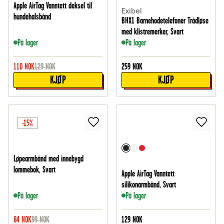
Apple AirTag Vanntett deksel til
Exibel
hundehalsbånd
BHX1 Barnehodetelefoner Trådløse
med klistremerker, Svart
På lager
På lager
110
NOK
129
NOK
259
NOK
KJØP
KJØP
-15%
Løpearmbånd med innebygd
lommebok, Svart
Apple AirTag Vanntett
silikonarmbånd, Svart
På lager
På lager
84
NOK
99
NOK
129
NOK