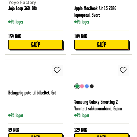
Yoyo Factory
Jojo Loop 360, Blå
Apple MacBook Air 13 2026
laptopetui, Svart
På lager
På lager
159
NOK
189
NOK
KJØP
KJØP
Behagelig pute til bilbeltet, Grå
Samsung Galaxy SmartTag 2
Vanntett silikonarmbånd, Grønn
På lager
På lager
89
NOK
129
NOK