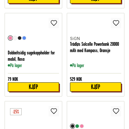
SiGN
Trådløs Solcelle Powerbank 20000
mAh med Kompass, Oransje
Dobbeltsidig sugekoppholder for
mobil, Rosa
På lager
På lager
79
NOK
529
NOK
KJØP
KJØP
-15%