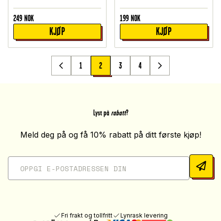
249
NOK
199
NOK
KJØP
KJØP
1
2
3
4
Lyst på
rabatt
?
Meld deg på og få 10% rabatt på ditt første kjøp!
Fri frakt og tollfritt
Lynrask levering