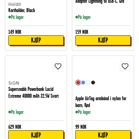
Adapter Lightning til USB-C, Grå
Holdit
Kortholder, Black
På lager
På lager
149
NOK
159
NOK
KJØP
KJØP
SiGN
Supersnabb Powerbank Lucid
Extreme 40000 mAh 22.5W Svart
Apple AirTag armbånd i nylon for
barn, Rød
På lager
På lager
629
NOK
99
NOK
KJØP
KJØP