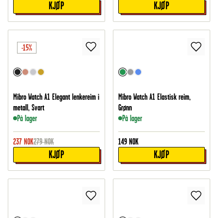
KJØP
KJØP
-15%
Mibro Watch A1 Elegant lenkereim i
Mibro Watch A1 Elastisk reim,
metall, Svart
Grønn
På lager
På lager
237
NOK
279
NOK
149
NOK
KJØP
KJØP