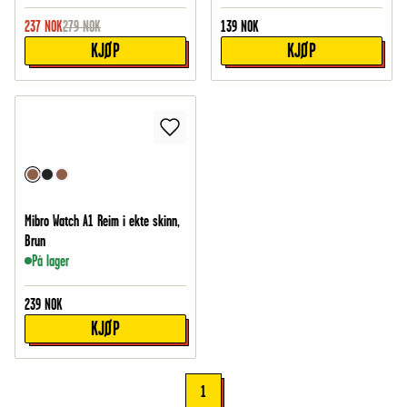
237
NOK
279
NOK
139
NOK
KJØP
KJØP
Mibro Watch A1 Reim i ekte skinn,
Brun
På lager
239
NOK
KJØP
1