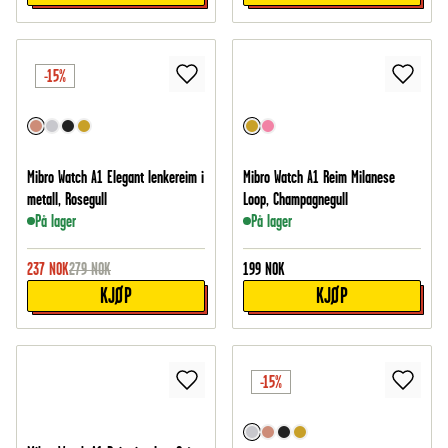
-15%
Mibro Watch A1 Elegant lenkereim i
Mibro Watch A1 Reim Milanese
metall, Rosegull
Loop, Champagnegull
På lager
På lager
237
NOK
279
NOK
199
NOK
KJØP
KJØP
-15%