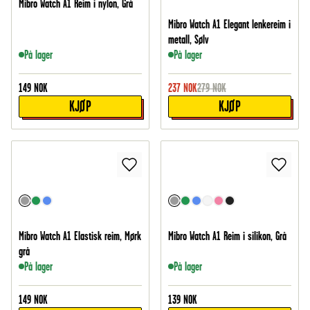
Mibro Watch A1 Reim i nylon, Grå
Mibro Watch A1 Elegant lenkereim i
metall, Sølv
På lager
På lager
149
NOK
237
NOK
279
NOK
KJØP
KJØP
Mibro Watch A1 Elastisk reim, Mørk
Mibro Watch A1 Reim i silikon, Grå
grå
På lager
På lager
149
NOK
139
NOK