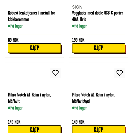
SiGN
Robust lenkefjerner i metall for
Vegglader med doble USB-C-porter
klokkeremmer
40W, Hvit
På lager
På lager
89
NOK
199
NOK
KJØP
KJØP
Mibro Watch A1 Reim i nylon,
Mibro Watch A1 Reim i nylon,
blå/hvit
blå/hvit/rød
På lager
På lager
149
NOK
149
NOK
KJØP
KJØP