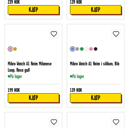
239
NOK
139
NOK
KJØP
KJØP
Mibro Watch A1 Reim Milanese
Mibro Watch A1 Reim i silikon, Blå
Loop, Rosa gull
På lager
På lager
199
NOK
139
NOK
KJØP
KJØP