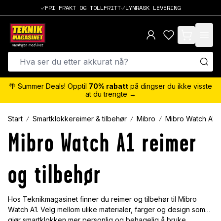
FRI FRAKT OG TOLLFRITT
LYNRASK LEVERING
items in cart,
🌴 Summer Deals! Opptil
70% rabatt
på dingser du ikke visste
at du trengte →
Start
Smartklokkereimer & tilbehør
Mibro
Mibro Watch A1
Mibro Watch A1 reimer
og tilbehør
Hos Teknikmagasinet finner du reimer og tilbehør til Mibro
Watch A1. Velg mellom ulike materialer, farger og design som
gjør smartklokken mer personlig og behagelig å bruke.