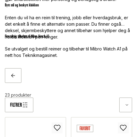
Bytt stil og beskytt klokken
Enten du vil ha en reim til trening, jobb eller hverdagsbruk, er
det enkelt å finne et alternativ som passer. Du finner også
deksel, skjermbeskyttere og annet tilbehør som hjelper deg å
Finn riktig tilbehør til Mibro Watch A1
holde klokken pen lenger.
Se utvalget og bestill reimer og tilbehør til Mibro Watch A1 på
nett hos Teknikmagasinet.
TILBAKE
23
produkter
FILTRER
FAVORIT