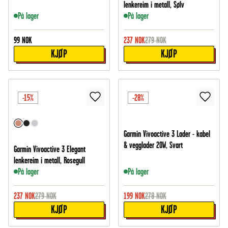
lenkereim i metall, Sølv
På lager
På lager
99
NOK
237
NOK
279
NOK
KJØP
KJØP
-15%
-28%
Garmin Vivoactive 3 Lader - kabel
& vegglader 20W, Svart
Garmin Vivoactive 3 Elegant
lenkereim i metall, Rosegull
På lager
På lager
237
NOK
279
NOK
199
NOK
278
NOK
KJØP
KJØP