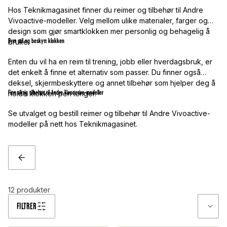
Hos Teknikmagasinet finner du reimer og tilbehør til Andre
Vivoactive-modeller. Velg mellom ulike materialer, farger og
design som gjør smartklokken mer personlig og behagelig å
Bytt stil og beskytt klokken
bruke.
Enten du vil ha en reim til trening, jobb eller hverdagsbruk, er
det enkelt å finne et alternativ som passer. Du finner også
deksel, skjermbeskyttere og annet tilbehør som hjelper deg å
Finn riktig tilbehør til Andre Vivoactive-modeller
holde klokken pen lenger.
Se utvalget og bestill reimer og tilbehør til Andre Vivoactive-
modeller på nett hos Teknikmagasinet.
TILBAKE
12
produkter
FILTRER