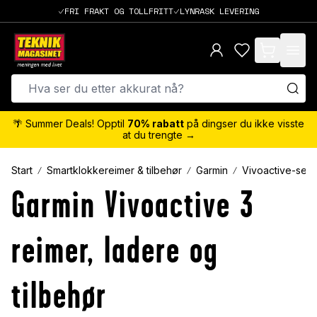
FRI FRAKT OG TOLLFRITT
LYNRASK LEVERING
items in cart,
🌴 Summer Deals! Opptil
70% rabatt
på dingser du ikke visste
at du trengte →
Start
Smartklokkereimer & tilbehør
Garmin
Vivoactive-seri
Garmin Vivoactive 3
reimer, ladere og
tilbehør