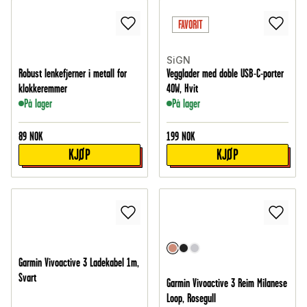
FAVORIT
SiGN
Robust lenkefjerner i metall for
Vegglader med doble USB-C-porter
klokkeremmer
40W, Hvit
På lager
På lager
89
NOK
199
NOK
KJØP
KJØP
Garmin Vivoactive 3 Ladekabel 1m,
Svart
Garmin Vivoactive 3 Reim Milanese
Loop, Rosegull