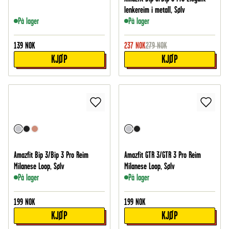
lenkereim i metall, Sølv
På lager
På lager
139
NOK
237
NOK
279
NOK
KJØP
KJØP
Amazfit Bip 3/Bip 3 Pro Reim
Amazfit GTR 3/GTR 3 Pro Reim
Milanese Loop, Sølv
Milanese Loop, Sølv
På lager
På lager
199
NOK
199
NOK
KJØP
KJØP