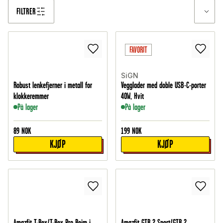
FILTRER
FAVORIT
SiGN
Robust lenkefjerner i metall for
Vegglader med doble USB-C-porter
klokkeremmer
40W, Hvit
På lager
På lager
89
NOK
199
NOK
KJØP
KJØP
Amazfit T-Rex/T-Rex Pro Reim i
Amazfit GTR 2 Sport/GTR 2