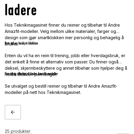
ladere
Hos Teknikmagasinet finner du reimer og tilbehør til Andre
Amazfit-modeller. Velg mellom ulike materialer, farger og
design som gjør smartklokken mer personlig og behagelig å
Bytt stil og beskytt klokken
bruke.
Enten du vil ha en reim til trening, jobb eller hverdagsbruk, er
det enkelt å finne et alternativ som passer. Du finner også
deksel, skjermbeskyttere og annet tilbehør som hjelper deg å
Finn riktig tilbehør til Andre Amazfit-modeller
holde klokken pen lenger.
Se utvalget og bestill reimer og tilbehør til Andre Amazfit-
modeller på nett hos Teknikmagasinet.
TILBAKE
25
produkter