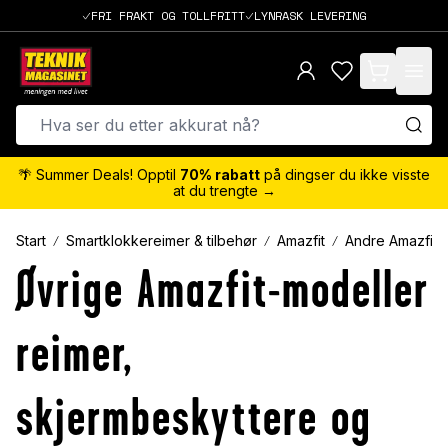
FRI FRAKT OG TOLLFRITT
LYNRASK LEVERING
items in cart,
🌴 Summer Deals! Opptil
70% rabatt
på dingser du ikke visste
at du trengte →
Start
Smartklokkereimer & tilbehør
Amazfit
Andre Amazfit-
Øvrige Amazfit-modeller
reimer,
skjermbeskyttere og