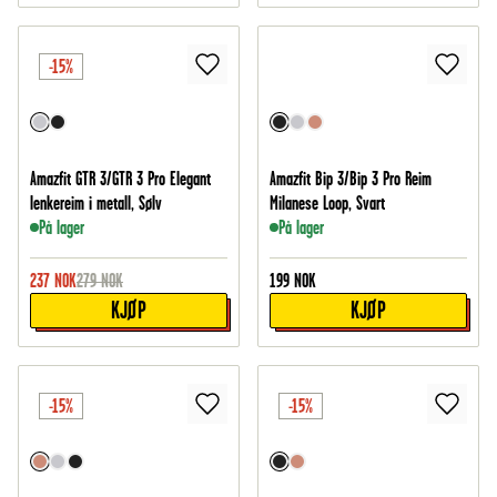
-15%
Amazfit GTR 3/GTR 3 Pro Elegant
Amazfit Bip 3/Bip 3 Pro Reim
lenkereim i metall, Sølv
Milanese Loop, Svart
På lager
På lager
237
NOK
279
NOK
199
NOK
KJØP
KJØP
-15%
-15%