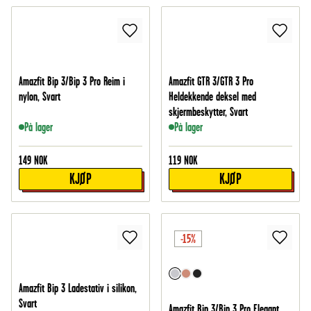
Amazfit Bip 3/Bip 3 Pro Reim i
Amazfit GTR 3/GTR 3 Pro
nylon, Svart
Heldekkende deksel med
skjermbeskytter, Svart
På lager
På lager
149
NOK
119
NOK
KJØP
KJØP
-15%
Amazfit Bip 3 Ladestativ i silikon,
Svart
Amazfit Bip 3/Bip 3 Pro Elegant