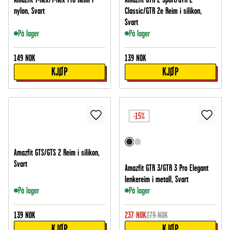
nylon, Svart
Classic/GTR 2e Reim i silikon,
Svart
På lager
På lager
149
NOK
139
NOK
KJØP
KJØP
-15%
Amazfit GTS/GTS 2 Reim i silikon,
Svart
Amazfit GTR 3/GTR 3 Pro Elegant
lenkereim i metall, Svart
På lager
På lager
139
NOK
237
NOK
279
NOK
KJØP
KJØP