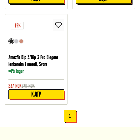
-15%
Amazfit Bip 3/Bip 3 Pro Elegant
lenkereim i metall, Svart
På lager
237
NOK
279
NOK
KJØP
1