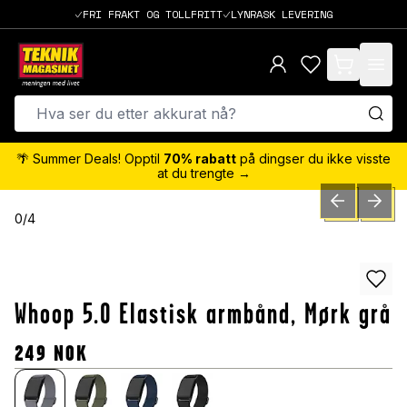
FRI FRAKT OG TOLLFRITT
LYNRASK LEVERING
items in cart,
🌴 Summer Deals! Opptil
70% rabatt
på dingser du ikke visste
at du trengte →
PREVIOUS SLID
NEXT S
0
/
4
Whoop 5.0 Elastisk armbånd, Mørk grå
249
NOK