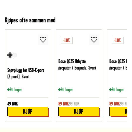
Kjøpes ofte sammen med
-10%
-10%
Bose QC35 Utbytte
Bose QC35 II Ut
øreputer / Earpads, Svart
øreputer / Earp
Støvplugg for USB-C-port
(3-pack), Svart
På lager
På lager
På lager
49
NOK
89
NOK
99
NOK
89
NOK
99
NOK
KJØP
KJØP
KJ