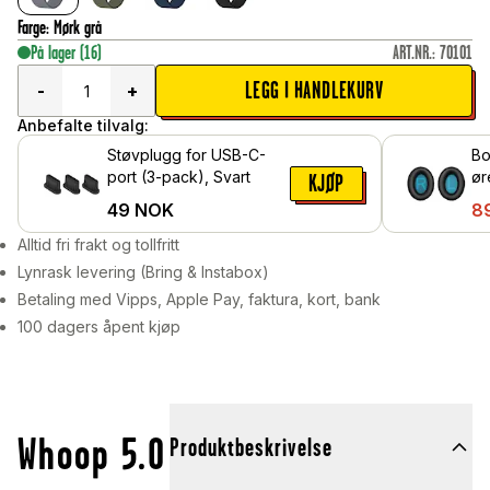
Farge
:
Mørk grå
På lager
(16)
ART.NR.
:
70101
LEGG I HANDLEKURV
-
+
Anbefalte tilvalg:
Støvplugg for USB-C-
Bo
port (3-pack), Svart
ør
KJØP
Sv
49
NOK
8
Alltid fri frakt og tollfritt
Lynrask levering (Bring & Instabox)
Betaling med Vipps, Apple Pay, faktura, kort, bank
100 dagers åpent kjøp
Whoop 5.0
Produktbeskrivelse