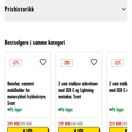
Prishistorikk
Bestselgere i samme kategori
-17%
-20%
-12%
Roterbar, vanntett
2 små trådløse mikrofoner
2 små trådløse
mobilholder for
med USB-C-og Lightning-
med USB-C-mott
motorsykkel-/sykkelstyre,
mottaker, Svart
Svart
På lager
På lager
På lager
249
NOK
299
NOK
199
NOK
249
NOK
219
NOK
249
NO
KJØP
KJØP
KJ