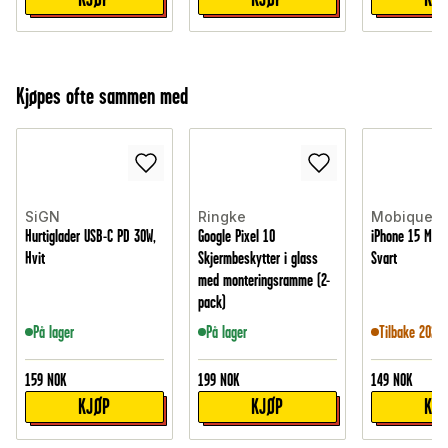
Kjøpes ofte sammen med
SiGN
Ringke
Mobique
Hurtiglader USB-C PD 30W,
Google Pixel 10
iPhone 15 MagS
Hvit
Skjermbeskytter i glass
Svart
med monteringsramme (2-
pack)
På lager
På lager
Tilbake 2026-
159
NOK
199
NOK
149
NOK
KJØP
KJØP
KJ