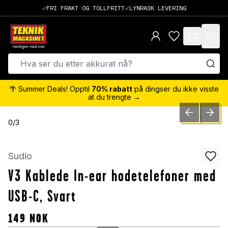
FRI FRAKT OG TOLLFRITT
LYNRASK LEVERING
items in cart,
🌴 Summer Deals! Opptil
70% rabatt
på dingser du ikke visste
at du trengte →
PREVIOUS SLID
NEXT S
0
/
3
Sudio
V3 Kablede In-ear hodetelefoner med
USB-C, Svart
149
NOK