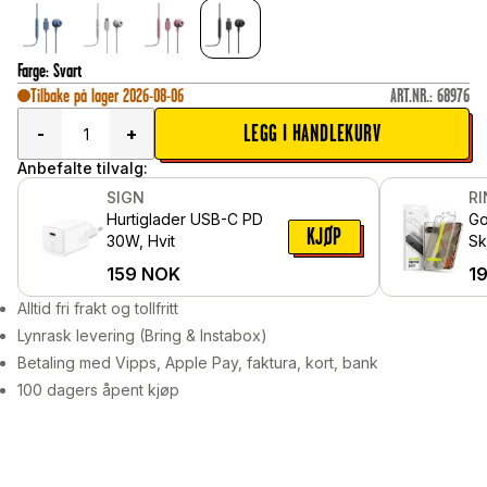
Farge
:
Svart
Tilbake på lager 2026-08-06
ART.NR.
:
68976
LEGG I HANDLEKURV
-
+
Anbefalte tilvalg:
SIGN
R
Hurtiglader USB-C PD
Go
KJØP
30W, Hvit
Sk
gl
159
NOK
1
mo
pa
Alltid fri frakt og tollfritt
Lynrask levering (Bring & Instabox)
Betaling med Vipps, Apple Pay, faktura, kort, bank
100 dagers åpent kjøp