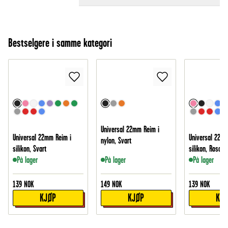
Bestselgere i samme kategori
Universal 22mm Reim i
Universal 22mm Reim i
Universal 22mm
nylon, Svart
silikon, Svart
silikon, Rosa
På lager
På lager
På lager
139
NOK
149
NOK
139
NOK
KJØP
KJØP
KJ