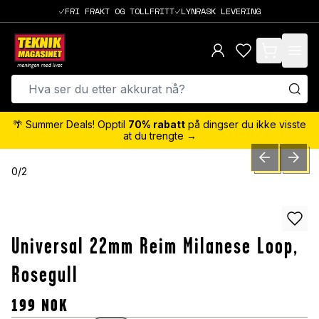
FRI FRAKT OG TOLLFRITT
LYNRASK LEVERING
items in cart,
🌴 Summer Deals! Opptil
70% rabatt
på dingser du ikke visste
at du trengte →
PREVIOUS SLID
NEXT S
0
/
2
Universal 22mm Reim Milanese Loop,
Rosegull
199
NOK