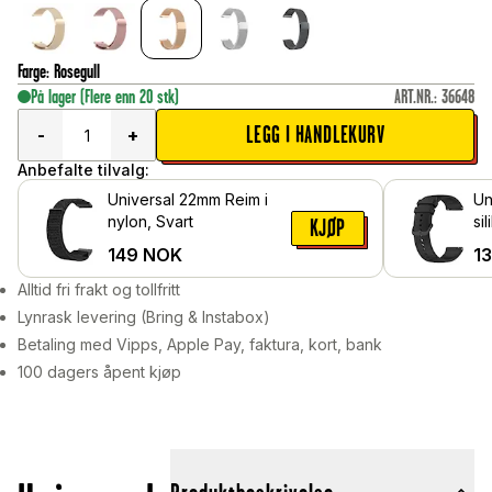
Farge
:
Rosegull
På lager
(Flere enn 20 stk)
ART.NR.
:
36648
LEGG I HANDLEKURV
-
+
Anbefalte tilvalg:
Universal 22mm Reim i
Un
nylon, Svart
si
KJØP
149
NOK
1
Alltid fri frakt og tollfritt
Lynrask levering (Bring & Instabox)
Betaling med Vipps, Apple Pay, faktura, kort, bank
100 dagers åpent kjøp