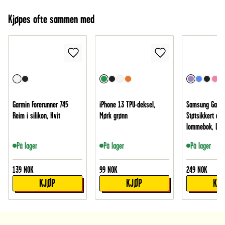
Kjøpes ofte sammen med
Garmin Forerunner 745
iPhone 13 TPU-deksel,
Samsung Galax
Reim i silikon, Hvit
Mørk grønn
Støtsikkert de
lommebok, Lill
På lager
På lager
På lager
139
NOK
99
NOK
249
NOK
KJØP
KJØP
KJ