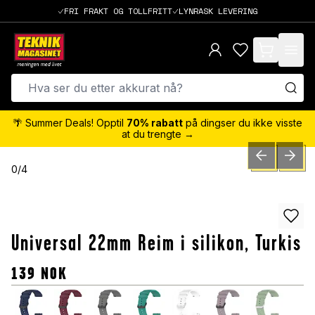
FRI FRAKT OG TOLLFRITT
LYNRASK LEVERING
items in cart,
🌴 Summer Deals! Opptil
70% rabatt
på dingser du ikke visste
at du trengte →
PREVIOUS SLID
NEXT S
0
/
4
Universal 22mm Reim i silikon, Turkis
139
NOK