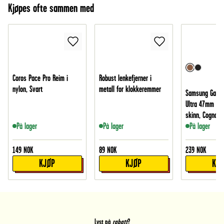
Kjøpes ofte sammen med
Coros Pace Pro Reim i
Robust lenkefjerner i
nylon, Svart
metall for klokkeremmer
Samsung Galax
Ultra 47mm Rei
skinn, Cognac
På lager
På lager
På lager
149
NOK
89
NOK
239
NOK
KJØP
KJØP
KJ
Lyst på
rabatt
?