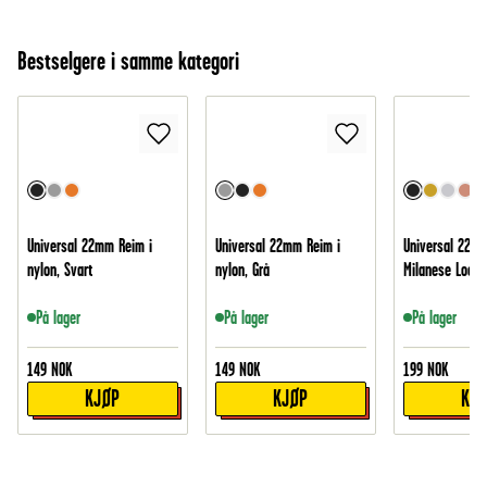
Bestselgere i samme kategori
Universal 22mm Reim i
Universal 22mm Reim i
Universal 22m
nylon, Svart
nylon, Grå
Milanese Loop,
På lager
På lager
På lager
149
NOK
149
NOK
199
NOK
KJØP
KJØP
KJ