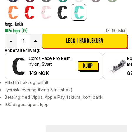
Farge
:
Turkis
På lager
(19)
ART.NR.
:
64470
LEGG I HANDLEKURV
-
+
Anbefalte tilvalg:
Coros Pace Pro Reim i
Ro
nylon, Svart
me
KJØP
kl
149
NOK
8
Alltid fri frakt og tollfritt
Lynrask levering (Bring & Instabox)
Betaling med Vipps, Apple Pay, faktura, kort, bank
100 dagers åpent kjøp