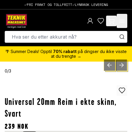
FRI FRAKT OG TOLLFRITT
LYNRASK LEVERING
items in cart,
🌴 Summer Deals! Opptil
70% rabatt
på dingser du ikke visste
at du trengte →
PREVIOUS SLID
NEXT S
0
/
3
Universal 20mm Reim i ekte skinn,
Svart
239
NOK