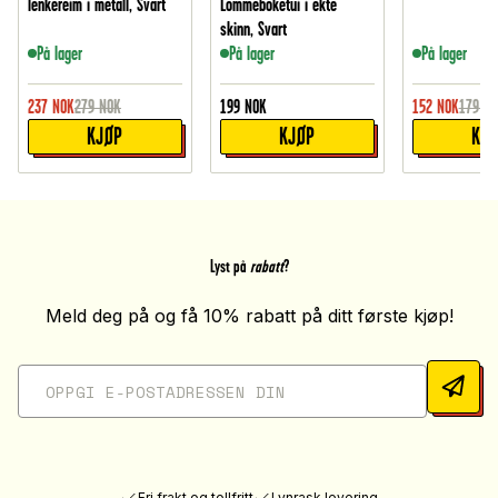
lenkereim i metall, Svart
Lommeboketui i ekte
skinn, Svart
På lager
På lager
På lager
237
NOK
279
NOK
199
NOK
152
NOK
179
NO
KJØP
KJØP
KJ
Lyst på
rabatt
?
Meld deg på og få 10% rabatt på ditt første kjøp!
Fri frakt og tollfritt
Lynrask levering