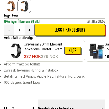
Farge
:
Svart
På lager
(Flere enn 20 stk)
ART.NR.
:
38056
LEGG I HANDLEKURV
-
+
Anbefalte tilvalg:
Universal 20mm Elegant
Sa
lenkereim i metall, Svart
Lo
KJØP
sk
237
NOK
279
NOK
1
Alltid fri frakt og tollfritt
Lynrask levering (Bring & Instabox)
Betaling med Vipps, Apple Pay, faktura, kort, bank
100 dagers åpent kjøp