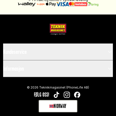
Kundeservice
Informasjon
©
2026
Teknikmagasinet (PhoneLife AB)
FØLG OSS!
TIKTOK
INSTAGRAM
FACEBOOK
NORWAY
SELECT MARKET