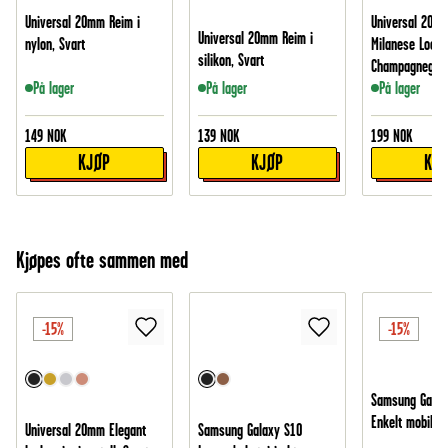
Universal 20mm Reim i
Universal 20m
Universal 20mm Reim i
nylon, Svart
Milanese Loop,
silikon, Svart
Champagnegull
På lager
På lager
På lager
149
NOK
139
NOK
199
NOK
KJØP
KJØP
KJ
Kjøpes ofte sammen med
-15%
-15%
Samsung Galax
Enkelt mobiletu
Universal 20mm Elegant
Samsung Galaxy S10