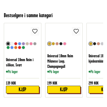
Bestselgere i samme kategori
Universal 18mm Reim
Universal 18mm
Universal 18mm Reim i
Milanese Loop,
kjedearmbånd i 
silikon, Svart
Champagnegull
På lager
På lager
På lager
139
NOK
199
NOK
299
NOK
KJØP
KJØP
KJ