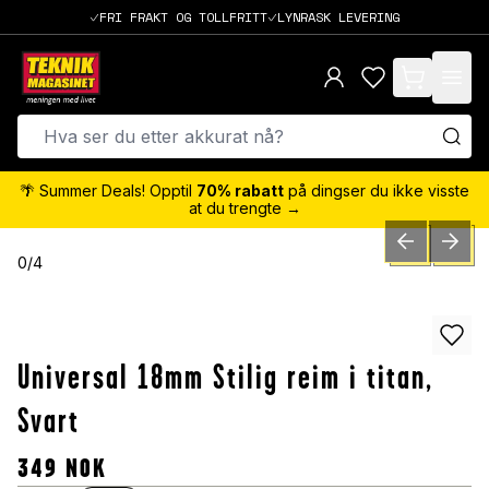
FRI FRAKT OG TOLLFRITT
LYNRASK LEVERING
items in cart,
🌴 Summer Deals! Opptil
70% rabatt
på dingser du ikke visste
at du trengte →
PREVIOUS SLID
NEXT S
0
/
4
Universal 18mm Stilig reim i titan,
Svart
349
NOK