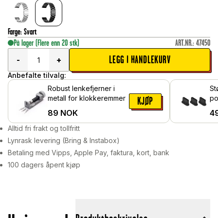
Farge
:
Svart
På lager
(Flere enn 20 stk)
ART.NR.
:
47450
LEGG I HANDLEKURV
-
+
Anbefalte tilvalg:
Robust lenkefjerner i
St
metall for klokkeremmer
po
KJØP
89
NOK
4
Alltid fri frakt og tollfritt
Lynrask levering (Bring & Instabox)
Betaling med Vipps, Apple Pay, faktura, kort, bank
100 dagers åpent kjøp