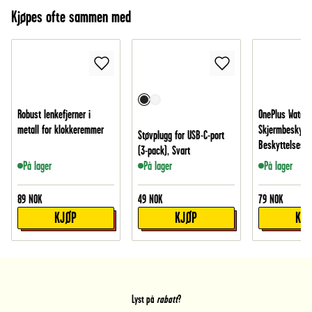
Kjøpes ofte sammen med
Robust lenkefjerner i
OnePlus Watch
metall for klokkeremmer
Skjermbeskytte
Støvplugg for USB-C-port
Beskyttelsesfi
(3-pack), Svart
På lager
På lager
På lager
89
NOK
49
NOK
79
NOK
KJØP
KJØP
KJ
Lyst på
rabatt
?