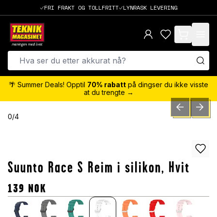
FRI FRAKT OG TOLLFRITT
LYNRASK LEVERING
items in cart,
🌴 Summer Deals! Opptil
70% rabatt
på dingser du ikke visste
at du trengte →
PREVIOUS SLID
NEXT S
0
/
4
Suunto Race S Reim i silikon, Hvit
139
NOK