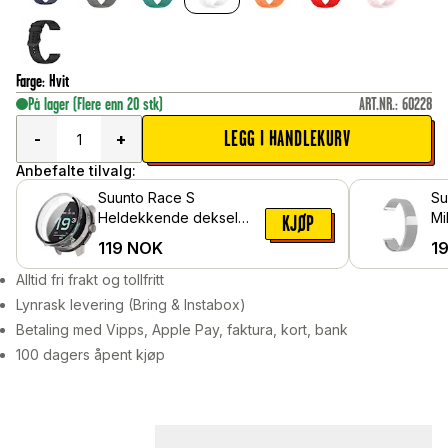
Farge
:
Hvit
På lager
(Flere enn 20 stk)
ART.NR.
:
60228
LEGG I HANDLEKURV
-
+
Anbefalte tilvalg:
Suunto Race S
Su
Heldekkende deksel
Mi
KJØP
med skjermbeskytter,
119
NOK
1
Gjennomsiktig
Alltid fri frakt og tollfritt
Lynrask levering (Bring & Instabox)
Betaling med Vipps, Apple Pay, faktura, kort, bank
100 dagers åpent kjøp