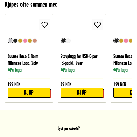
Kjøpes ofte sammen med
Suunto Race S Reim
Støvplugg for USB-C-port
Suunto Race S
Milanese Loop, Sølv
(3-pack), Svart
Milanese Loop,
På lager
På lager
På lager
199
NOK
49
NOK
199
NOK
KJØP
KJØP
KJ
Lyst på
rabatt
?