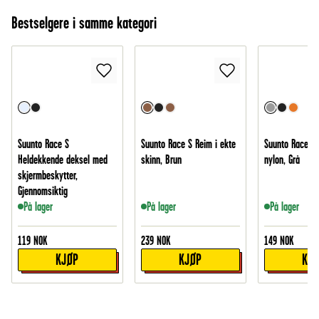
Bestselgere i samme kategori
Suunto Race S
Suunto Race S Reim i ekte
Suunto Race S 
Heldekkende deksel med
skinn, Brun
nylon, Grå
skjermbeskytter,
Gjennomsiktig
På lager
På lager
På lager
119
NOK
239
NOK
149
NOK
KJØP
KJØP
KJ