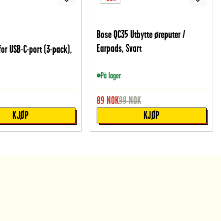
Bose QC35 Utbytte øreputer /
Earpads, Svart
for USB-C-port (3-pack),
På lager
89
NOK
99
NOK
KJØP
KJØP