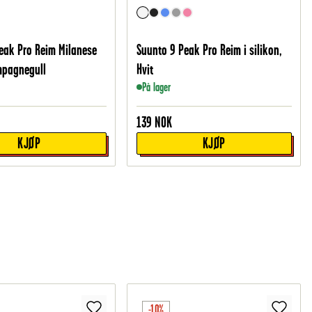
eak Pro Reim Milanese
Suunto 9 Peak Pro Reim i silikon,
mpagnegull
Hvit
På lager
139
NOK
KJØP
KJØP
-10%