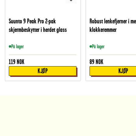
Suunto 9 Peak Pro 2-pak
Robust lenkefjerner i me
skjermbeskytter i herdet glass
klokkeremmer
På lager
På lager
119
NOK
89
NOK
KJØP
KJØP