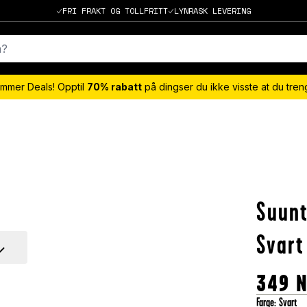
FRI FRAKT OG TOLLFRITT
LYNRASK LEVERING
mmer Deals! Opptil
70% rabatt
på dingser du ikke visste at du tre
Suunt
Svart
349
Farge
:
Svart