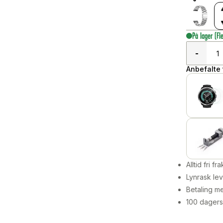
På lager
(Fl
-
Anbefalte t
Alltid fri fra
Lynrask lev
Betaling me
100 dagers