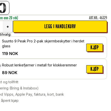
ere enn 20 stk)
ART.NR.
:
46329
LEGG I HANDLEKURV
+
ilvalg:
Suunto 9 Peak Pro 2-pak skjermbeskytter i herdet
glass
KJØP
119
NOK
Robust lenkefjerner i metall for klokkeremmer
KJØP
89
NOK
kt og tollfritt
ering (Bring & Instabox)
d Vipps, Apple Pay, faktura, kort, bank
 åpent kjøp