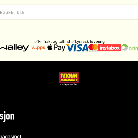
Fri frakt og tollfritt
Lynrask levering
sjon
agasinet