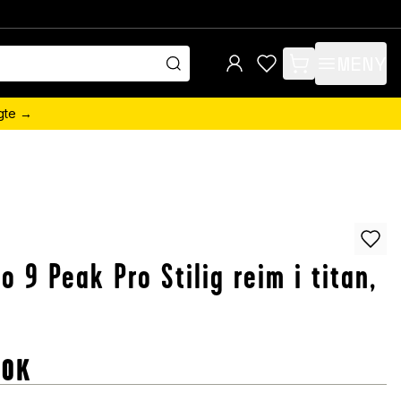
MENY
items in cart, view 
ngte →
o 9 Peak Pro Stilig reim i titan,
NOK