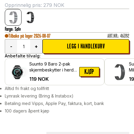
Opprinnelig pris:
279
NOK
Farge
:
Sølv
Tilbake på lager 2026-08-07
ART.NR.
:
46392
LEGG I HANDLEKURV
-
+
Anbefalte tilvalg:
Suunto 9 Baro 2-pak
Su
skjermbeskytter i herdet
Mi
KJØP
glass
119
NOK
1
Alltid fri frakt og tollfritt
Lynrask levering (Bring & Instabox)
Betaling med Vipps, Apple Pay, faktura, kort, bank
100 dagers åpent kjøp