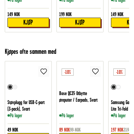
På lager
På lager
På lager
149
NOK
199
NOK
149
NOK
KJØP
KJØP
KJ
Kjøpes ofte sammen med
-10%
-10%
Bose QC35 Utbytte
øreputer / Earpads, Svart
Støvplugg for USB-C-port
Samsung Galax
(3-pack), Svart
Lite Tri-Fold etu
På lager
På lager
På lager
49
NOK
89
NOK
99
NOK
197
NOK
219
NO