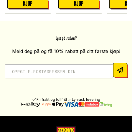
KJØP
KJØP
KJ
Lyst på
rabatt
?
Meld deg på og få 10% rabatt på ditt første kjøp!
Fri frakt og tollfritt
Lynrask levering