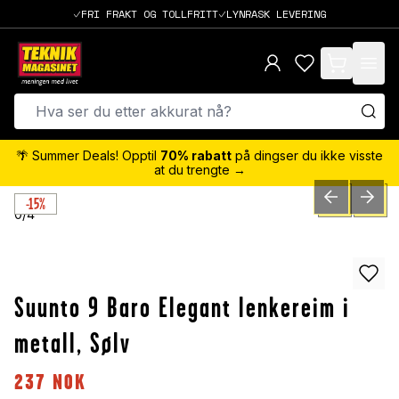
FRI FRAKT OG TOLLFRITT
LYNRASK LEVERING
items in cart,
🌴 Summer Deals! Opptil
70% rabatt
på dingser du ikke visste
at du trengte →
-15%
PREVIOUS SLID
NEXT S
0
/
4
Suunto 9 Baro Elegant lenkereim i
metall, Sølv
237
NOK