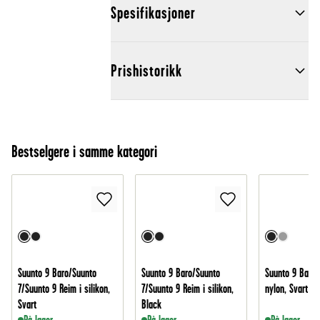
Spesifikasjoner
Prishistorikk
Bestselgere i samme kategori
Suunto 9 Baro/Suunto
Suunto 9 Baro/Suunto
Suunto 9 Baro 
7/Suunto 9 Reim i silikon,
7/Suunto 9 Reim i silikon,
nylon, Svart
Svart
Black