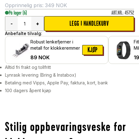
Opprinnelig pris:
349
NOK
På lager
(6)
ART.NR.
:
45752
LEGG I HANDLEKURV
-
+
Anbefalte tilvalg:
Robust lenkefjerner i
Fi
metall for klokkeremmer
Mi
KJØP
89
NOK
1
Alltid fri frakt og tollfritt
Lynrask levering (Bring & Instabox)
Betaling med Vipps, Apple Pay, faktura, kort, bank
100 dagers åpent kjøp
Stilig oppbevaringsveske for