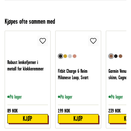
Kjøpes ofte sammen med
Robust lenkefjerner i
metall for klokkeremmer
Fitbit Charge 6 Reim
Garmin Venu 3 
Milanese Loop, Svart
skinn, Cognac
På lager
På lager
På lager
89
NOK
199
NOK
239
NOK
KJØP
KJØP
KJ