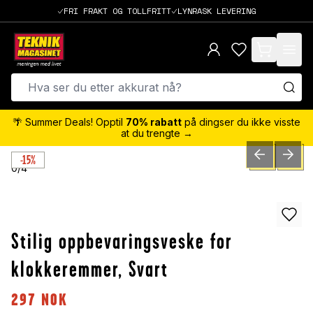
FRI FRAKT OG TOLLFRITT
LYNRASK LEVERING
items in cart,
🌴 Summer Deals! Opptil
70% rabatt
på dingser du ikke visste
at du trengte →
-15%
PREVIOUS SLID
NEXT S
0
/
4
Stilig oppbevaringsveske for
klokkeremmer, Svart
297
NOK