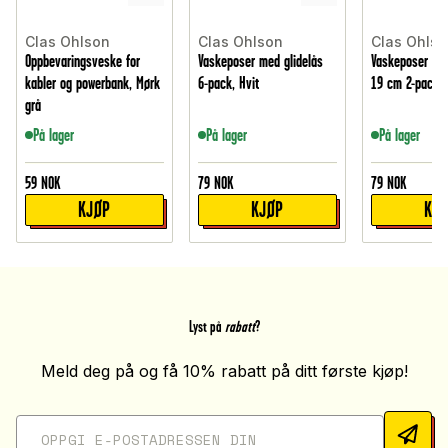
Clas Ohlson
Clas Ohlson
Clas Ohlso
Oppbevaringsveske for
Vaskeposer med glidelås
Vaskeposer for
kabler og powerbank, Mørk
6-pack, Hvit
19 cm 2-pack, 
grå
På lager
På lager
På lager
59
NOK
79
NOK
79
NOK
KJØP
KJØP
KJ
Lyst på
rabatt
?
Meld deg på og få 10% rabatt på ditt første kjøp!