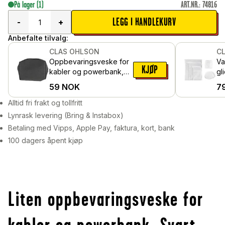
På lager
(1)
ART.NR.
:
74816
LEGG I HANDLEKURV
-
+
Anbefalte tilvalg:
CLAS OHLSON
C
Oppbevaringsveske for
Va
KJØP
kabler og powerbank,
gl
Mørk grå
59
NOK
7
Alltid fri frakt og tollfritt
Lynrask levering (Bring & Instabox)
Betaling med Vipps, Apple Pay, faktura, kort, bank
100 dagers åpent kjøp
Liten oppbevaringsveske for
kabler og powerbank, Svart