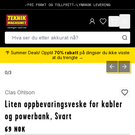
FRI FRAKT OG TOLLFRITT
LYNRASK LEVERING
items in cart,
🌴 Summer Deals! Opptil
70% rabatt
på dingser du ikke visste
at du trengte →
PREVIOUS SLID
NEXT S
0
/
3
Clas Ohlson
Liten oppbevaringsveske for kabler
og powerbank, Svart
69
NOK