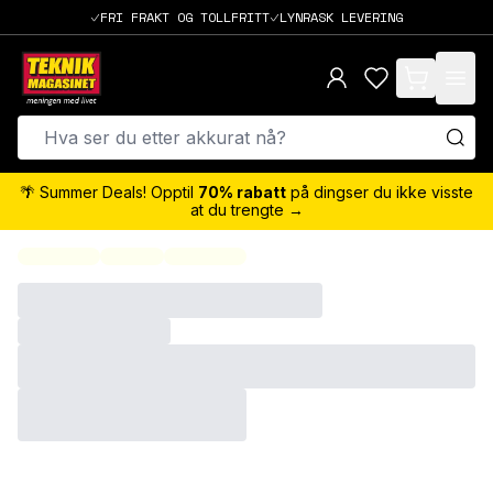
FRI FRAKT OG TOLLFRITT
LYNRASK LEVERING
items in cart,
🌴 Summer Deals! Opptil
70% rabatt
på dingser du ikke visste
at du trengte →