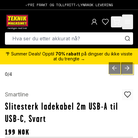
FRI FRAKT OG TOLLFRITT
LYNRASK LEVERING
items in cart,
🌴 Summer Deals! Opptil
70% rabatt
på dingser du ikke visste
at du trengte →
PREVIOUS SLID
NEXT S
0
/
4
Smartline
Slitesterk ladekabel 2m USB-A til
USB-C, Svart
199
NOK