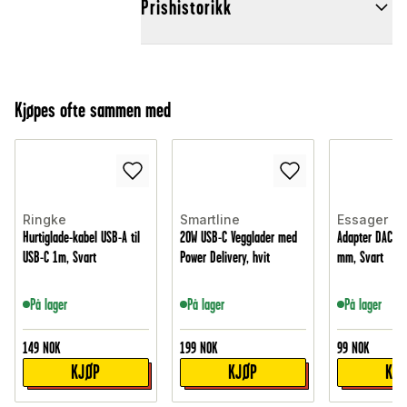
Prishistorikk
Kjøpes ofte sammen med
Ringke
Smartline
Essager
Hurtiglade-kabel USB-A til
20W USB-C Vegglader med
Adapter DAC USB
USB-C 1m, Svart
Power Delivery, hvit
mm, Svart
På lager
På lager
På lager
149
NOK
199
NOK
99
NOK
KJØP
KJØP
KJ