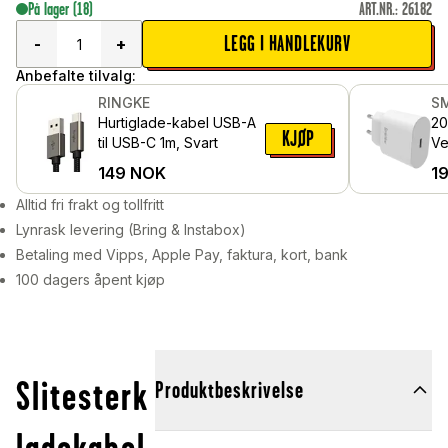
På lager
(18)
ART.NR.
:
26182
LEGG I HANDLEKURV
-
+
Anbefalte tilvalg:
RINGKE
S
Hurtiglade-kabel USB-A
2
KJØP
til USB-C 1m, Svart
Ve
De
149
NOK
1
Alltid fri frakt og tollfritt
Lynrask levering (Bring & Instabox)
Betaling med Vipps, Apple Pay, faktura, kort, bank
100 dagers åpent kjøp
Slitesterk
Produktbeskrivelse
ladekabel