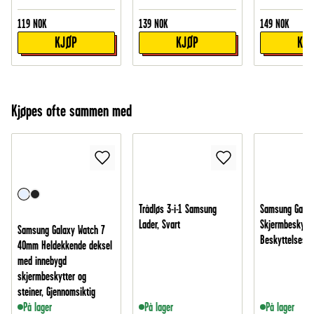
119
NOK
139
NOK
149
NOK
KJØP
KJØP
KJ
Kjøpes ofte sammen med
Trådløs 3-i-1 Samsung
Samsung Galaxy
Lader, Svart
Skjermbeskytte
Samsung Galaxy Watch 7
Beskyttelsesfi
40mm Heldekkende deksel
med innebygd
skjermbeskytter og
steiner, Gjennomsiktig
På lager
På lager
På lager