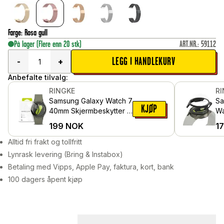
Farge
:
Rosa gull
På lager
(Flere enn 20 stk)
ART.NR.
:
59112
LEGG I HANDLEKURV
-
+
Anbefalte tilvalg:
RINGKE
R
Samsung Galaxy Watch 7
Sa
KJØP
40mm Skjermbeskytter i
Wa
glass (4-pack)
Ca
199
NOK
1
Ma
Alltid fri frakt og tollfritt
Lynrask levering (Bring & Instabox)
Betaling med Vipps, Apple Pay, faktura, kort, bank
100 dagers åpent kjøp