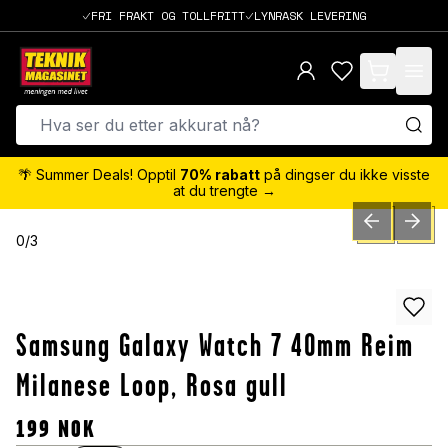
FRI FRAKT OG TOLLFRITT
LYNRASK LEVERING
items in cart,
🌴 Summer Deals! Opptil
70% rabatt
på dingser du ikke visste
at du trengte →
PREVIOUS SLID
NEXT S
0
/
3
Samsung Galaxy Watch 7 40mm Reim
Milanese Loop, Rosa gull
199
NOK