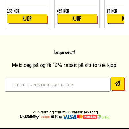
139
NOK
439
NOK
79
NOK
KJØP
KJØP
KJ
Lyst på
rabatt
?
Meld deg på og få 10% rabatt på ditt første kjøp!
Fri frakt og tollfritt
Lynrask levering