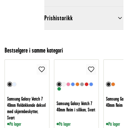
Prishistorikk
Bestselgere i samme kategori
Samsung Galaxy Watch 7
Samsung Galax
Samsung Galaxy Watch 7
40mm Heldekkende deksel
40mm Reim i ny
40mm Reim i silikon, Svart
med skjermbeskytter,
Svart
På lager
På lager
På lager