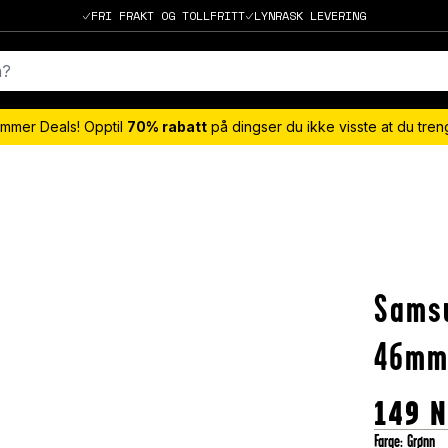
FRI FRAKT OG TOLLFRITT
LYNRASK LEVERING
mmer Deals! Opptil
70% rabatt
på dingser du ikke visste at du tre
Samsu
46mm 
149
N
Farge
:
Grønn