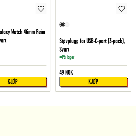
alaxy Watch 46mm Reim
vart
Støvplugg for USB-C-port (3-pack),
Svart
På lager
49
NOK
KJØP
KJØP