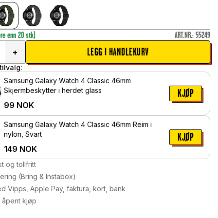
ere enn 20 stk)
ART.NR.
:
55249
LEGG I HANDLEKURV
+
ilvalg:
Samsung Galaxy Watch 4 Classic 46mm
Skjermbeskytter i herdet glass
KJØP
99
NOK
Samsung Galaxy Watch 4 Classic 46mm Reim i
nylon, Svart
KJØP
149
NOK
kt og tollfritt
ering (Bring & Instabox)
d Vipps, Apple Pay, faktura, kort, bank
 åpent kjøp