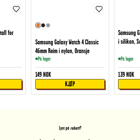
tall for
Samsung G
i silikon, S
Samsung Galaxy Watch 4 Classic
46mm Reim i nylon, Oransje
På lager
På lager
149
NOK
139
NOK
KJØP
Lyst på
rabatt
?