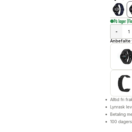
På lager
(Fl
-
Anbefalte t
Alltid fri fra
Lynrask lev
Betaling me
100 dagers