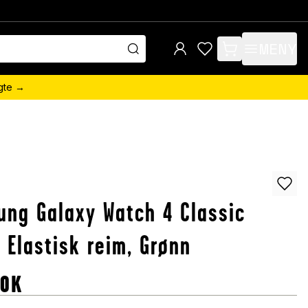
MENY
items in cart, view 
ngte →
ng Galaxy Watch 4 Classic
Elastisk reim, Grønn
OK