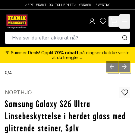
FRI FRAKT OG TOLLFRITT
LYNRASK LEVERING
items in cart,
🌴 Summer Deals! Opptil
70% rabatt
på dingser du ikke visste
at du trengte →
PREVIOUS SLID
NEXT S
0
/
4
NORTHJO
Samsung Galaxy S26 Ultra
Linsebeskyttelse i herdet glass med
glitrende steiner, Sølv