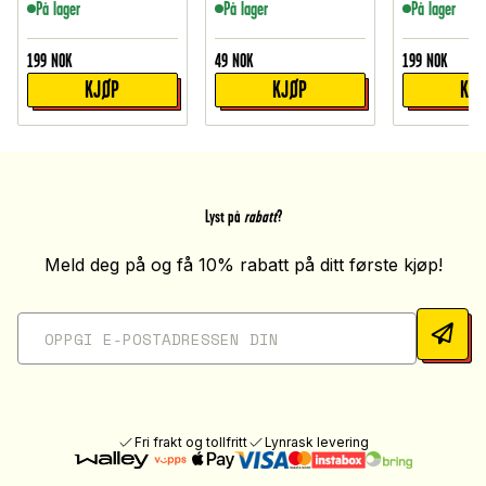
På lager
På lager
På lager
199
NOK
49
NOK
199
NOK
KJØP
KJØP
KJ
Lyst på
rabatt
?
Meld deg på og få 10% rabatt på ditt første kjøp!
Fri frakt og tollfritt
Lynrask levering