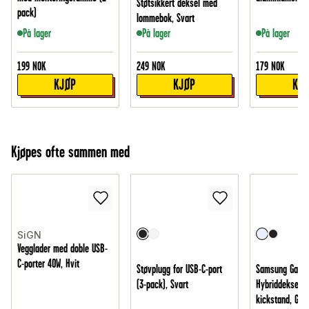
Støtsikkert deksel med
pack)
lommebok, Svart
På lager
På lager
På lager
199
NOK
249
NOK
179
NOK
KJØP
KJØP
KJ
Kjøpes ofte sammen med
SiGN
Vegglader med doble USB-
C-porter 40W, Hvit
Støvplugg for USB-C-port
Samsung Galaxy
(3-pack), Svart
Hybriddeksel 
kickstand, Gje