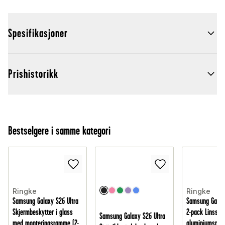
Spesifikasjoner
Prishistorikk
Bestselgere i samme kategori
Ringke
Ringke
Samsung Galaxy S26 Ultra
Samsung Galaxy
Skjermbeskytter i glass
2-pack Linssk
Samsung Galaxy S26 Ultra
med monteringsramme (2-
aluminiumsram