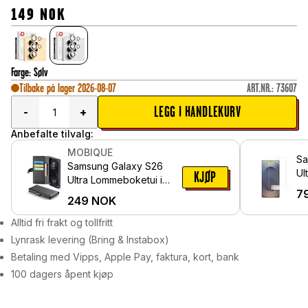
149
NOK
Farge
:
Sølv
Tilbake på lager 2026-08-07
ART.NR.
:
73607
LEGG I HANDLEKURV
-
+
Anbefalte tilvalg:
MOBIQUE
Sa
Samsung Galaxy S26
Ul
KJØP
Ultra Lommeboketui i
- 
7
ekte skinn, Svart
249
NOK
Alltid fri frakt og tollfritt
Lynrask levering (Bring & Instabox)
Betaling med Vipps, Apple Pay, faktura, kort, bank
100 dagers åpent kjøp